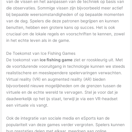
van de vissen en het aanpassen van de techniek op basis van
die observaties. Sommige vissen zijn bijvoorbeeld meer actief
bij bepaalde weersomstandigheden of op bepaalde momenten
van de dag. Spelers die deze patronen begrijpen en kunnen
benutten, hebben een grotere kans op succes. Het is ook
cruciaal om de lokale regels en voorschriften te kennen, zowel
in het echte leven als in de game.
De Toekomst van Ice Fishing Games
De toekomst van
ice fishing game
ziet er rooskleurig uit. Met
de voortdurende vooruitgang in technologie kunnen we steeds
realistischere en meeslependere spelervaringen verwachten.
Virtual reality (VR) en augmented reality (AR) bieden
bijvoorbeeld nieuwe mogelijkheden om de grenzen tussen de
virtuele en de echte wereld te vervagen. Stel je voor dat je
daadwerkelijk op het ijs staat, terwijl je via een VR-headset
een virtuele vis vangt.
Ook de integratie van sociale media en eSports kan de
populariteit van deze games verder vergroten. Spelers kunnen
hun prestaties delen met elkaar, meedoen aan online