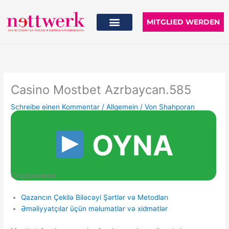
Zum
Inhalt
MITGLIED WERDEN
springen
Casino Mostbet Azrbaycan.585
Schreibe einen Kommentar
/
Allgemein
/ Von
Shahporan
Casino Mostbet Azərbaycan
OYNA
Содержимое
Qazancın Çekilə Biləcəyi Şərtlər və Metodları
Əməliyyatçılar üçün məlumatlar və xidmətlər