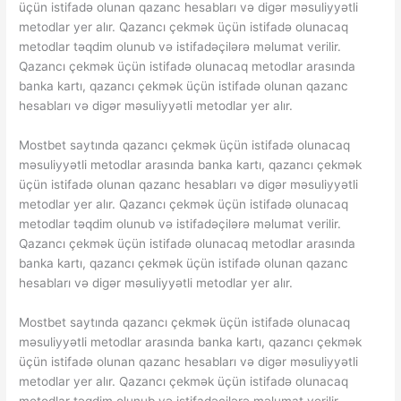
üçün istifadə olunan qazanc hesabları və digər məsuliyyətli
metodlar yer alır. Qazancı çekmək üçün istifadə olunacaq
metodlar təqdim olunub və istifadəçilərə məlumat verilir.
Qazancı çekmək üçün istifadə olunacaq metodlar arasında
banka kartı, qazancı çekmək üçün istifadə olunan qazanc
hesabları və digər məsuliyyətli metodlar yer alır.
Mostbet saytında qazancı çekmək üçün istifadə olunacaq
məsuliyyətli metodlar arasında banka kartı, qazancı çekmək
üçün istifadə olunan qazanc hesabları və digər məsuliyyətli
metodlar yer alır. Qazancı çekmək üçün istifadə olunacaq
metodlar təqdim olunub və istifadəçilərə məlumat verilir.
Qazancı çekmək üçün istifadə olunacaq metodlar arasında
banka kartı, qazancı çekmək üçün istifadə olunan qazanc
hesabları və digər məsuliyyətli metodlar yer alır.
Mostbet saytında qazancı çekmək üçün istifadə olunacaq
məsuliyyətli metodlar arasında banka kartı, qazancı çekmək
üçün istifadə olunan qazanc hesabları və digər məsuliyyətli
metodlar yer alır. Qazancı çekmək üçün istifadə olunacaq