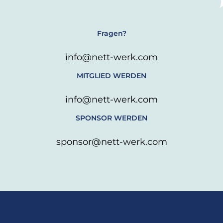
Fragen?
info@nett-werk.com
MITGLIED WERDEN
info@nett-werk.com
SPONSOR WERDEN
sponsor@nett-werk.com