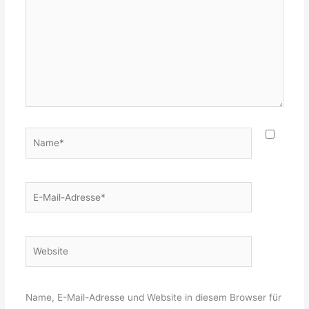
Name*
E-
Mail-
Adresse*
Website
Name, E-Mail-Adresse und Website in diesem Browser für