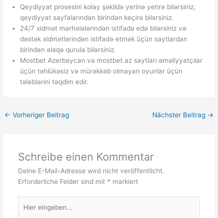
Qeydiyyat prosesini kolay şəkildə yerinə yetirə bilərsiniz,
qeydiyyat sayfalarından birindən keçirə bilərsiniz.
24/7 xidmət mərhələlərindən istifadə edə bilərsiniz və
dəstək xidmətlərindən istifadə etmək üçün saytlardan
birindən əlaqə qurula bilərsiniz.
Mostbet Azerbaycan və mostbet.az saytları əməliyyatçılar
üçün təhlükəsiz və mürəkkəb olmayan oyunlar üçün
tələblərini təqdim edir.
←
Vorheriger Beitrag
Nächster Beitrag
→
Schreibe einen Kommentar
Deine E-Mail-Adresse wird nicht veröffentlicht.
Erforderliche Felder sind mit
*
markiert
Hier
eingeben…