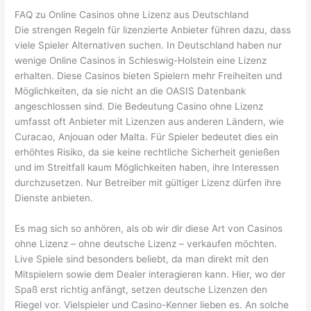
FAQ zu Online Casinos ohne Lizenz aus Deutschland
Die strengen Regeln für lizenzierte Anbieter führen dazu, dass
viele Spieler Alternativen suchen. In Deutschland haben nur
wenige Online Casinos in Schleswig-Holstein eine Lizenz
erhalten. Diese Casinos bieten Spielern mehr Freiheiten und
Möglichkeiten, da sie nicht an die OASIS Datenbank
angeschlossen sind. Die Bedeutung Casino ohne Lizenz
umfasst oft Anbieter mit Lizenzen aus anderen Ländern, wie
Curacao, Anjouan oder Malta. Für Spieler bedeutet dies ein
erhöhtes Risiko, da sie keine rechtliche Sicherheit genießen
und im Streitfall kaum Möglichkeiten haben, ihre Interessen
durchzusetzen. Nur Betreiber mit gültiger Lizenz dürfen ihre
Dienste anbieten.
Es mag sich so anhören, als ob wir dir diese Art von Casinos
ohne Lizenz – ohne deutsche Lizenz – verkaufen möchten.
Live Spiele sind besonders beliebt, da man direkt mit den
Mitspielern sowie dem Dealer interagieren kann. Hier, wo der
Spaß erst richtig anfängt, setzen deutsche Lizenzen den
Riegel vor. Vielspieler und Casino-Kenner lieben es. An solche