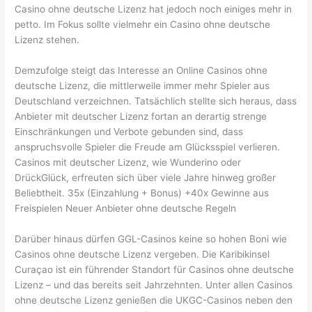
Casino ohne deutsche Lizenz hat jedoch noch einiges mehr in
petto. Im Fokus sollte vielmehr ein Casino ohne deutsche
Lizenz stehen.
Demzufolge steigt das Interesse an Online Casinos ohne
deutsche Lizenz, die mittlerweile immer mehr Spieler aus
Deutschland verzeichnen. Tatsächlich stellte sich heraus, dass
Anbieter mit deutscher Lizenz fortan an derartig strenge
Einschränkungen und Verbote gebunden sind, dass
anspruchsvolle Spieler die Freude am Glücksspiel verlieren.
Casinos mit deutscher Lizenz, wie Wunderino oder
DrückGlück, erfreuten sich über viele Jahre hinweg großer
Beliebtheit. 35x (Einzahlung + Bonus) +40x Gewinne aus
Freispielen Neuer Anbieter ohne deutsche Regeln
Darüber hinaus dürfen GGL-Casinos keine so hohen Boni wie
Casinos ohne deutsche Lizenz vergeben. Die Karibikinsel
Curaçao ist ein führender Standort für Casinos ohne deutsche
Lizenz – und das bereits seit Jahrzehnten. Unter allen Casinos
ohne deutsche Lizenz genießen die UKGC-Casinos neben den