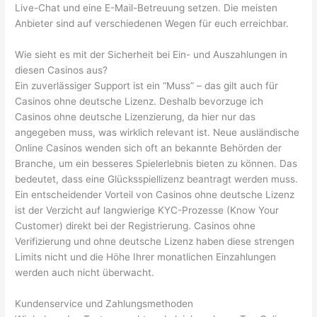
Live-Chat und eine E-Mail-Betreuung setzen. Die meisten
Anbieter sind auf verschiedenen Wegen für euch erreichbar.
Wie sieht es mit der Sicherheit bei Ein- und Auszahlungen in
diesen Casinos aus?
Ein zuverlässiger Support ist ein “Muss” – das gilt auch für
Casinos ohne deutsche Lizenz. Deshalb bevorzuge ich
Casinos ohne deutsche Lizenzierung, da hier nur das
angegeben muss, was wirklich relevant ist. Neue ausländische
Online Casinos wenden sich oft an bekannte Behörden der
Branche, um ein besseres Spielerlebnis bieten zu können. Das
bedeutet, dass eine Glücksspiellizenz beantragt werden muss.
Ein entscheidender Vorteil von Casinos ohne deutsche Lizenz
ist der Verzicht auf langwierige KYC-Prozesse (Know Your
Customer) direkt bei der Registrierung. Casinos ohne
Verifizierung und ohne deutsche Lizenz haben diese strengen
Limits nicht und die Höhe Ihrer monatlichen Einzahlungen
werden auch nicht überwacht.
Kundenservice und Zahlungsmethoden