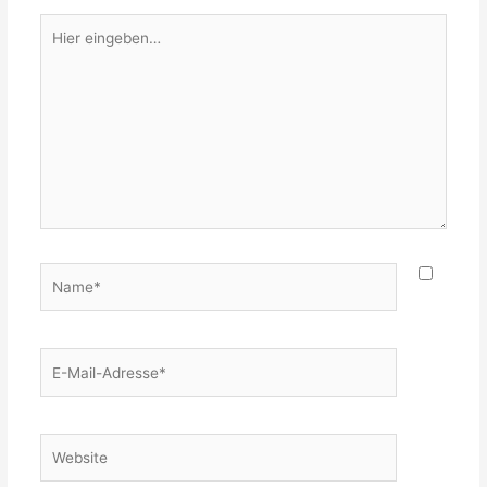
Hier
eingeben…
Name*
E-
Mail-
Adresse*
Website