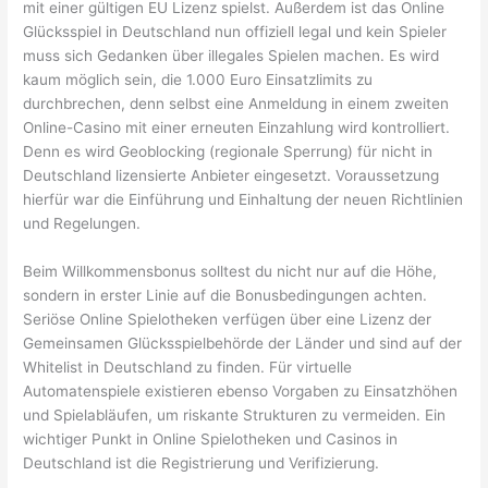
mit einer gültigen EU Lizenz spielst. Außerdem ist das Online
Glücksspiel in Deutschland nun offiziell legal und kein Spieler
muss sich Gedanken über illegales Spielen machen. Es wird
kaum möglich sein, die 1.000 Euro Einsatzlimits zu
durchbrechen, denn selbst eine Anmeldung in einem zweiten
Online-Casino mit einer erneuten Einzahlung wird kontrolliert.
Denn es wird Geoblocking (regionale Sperrung) für nicht in
Deutschland lizensierte Anbieter eingesetzt. Voraussetzung
hierfür war die Einführung und Einhaltung der neuen Richtlinien
und Regelungen.
Beim Willkommensbonus solltest du nicht nur auf die Höhe,
sondern in erster Linie auf die Bonusbedingungen achten.
Seriöse Online Spielotheken verfügen über eine Lizenz der
Gemeinsamen Glücksspielbehörde der Länder und sind auf der
Whitelist in Deutschland zu finden. Für virtuelle
Automatenspiele existieren ebenso Vorgaben zu Einsatzhöhen
und Spielabläufen, um riskante Strukturen zu vermeiden. Ein
wichtiger Punkt in Online Spielotheken und Casinos in
Deutschland ist die Registrierung und Verifizierung.