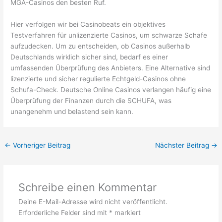
MGA-Casinos den besten Ruf.
Hier verfolgen wir bei Casinobeats ein objektives
Testverfahren für unlizenzierte Casinos, um schwarze Schafe
aufzudecken. Um zu entscheiden, ob Casinos außerhalb
Deutschlands wirklich sicher sind, bedarf es einer
umfassenden Überprüfung des Anbieters. Eine Alternative sind
lizenzierte und sicher regulierte Echtgeld-Casinos ohne
Schufa-Check. Deutsche Online Casinos verlangen häufig eine
Überprüfung der Finanzen durch die SCHUFA, was
unangenehm und belastend sein kann.
←
Vorheriger Beitrag
Nächster Beitrag
→
Schreibe einen Kommentar
Deine E-Mail-Adresse wird nicht veröffentlicht.
Erforderliche Felder sind mit
*
markiert