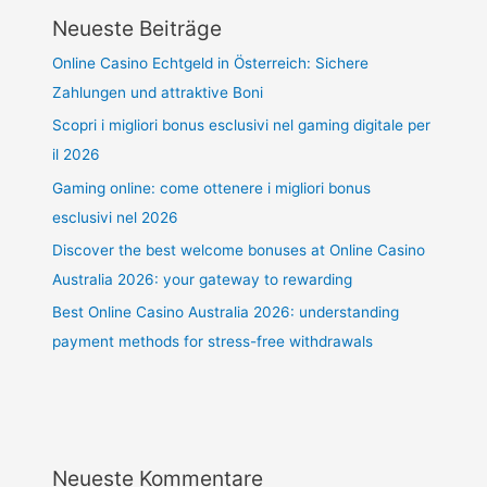
Neueste Beiträge
Online Casino Echtgeld in Österreich: Sichere
Zahlungen und attraktive Boni
Scopri i migliori bonus esclusivi nel gaming digitale per
il 2026
Gaming online: come ottenere i migliori bonus
esclusivi nel 2026
Discover the best welcome bonuses at Online Casino
Australia 2026: your gateway to rewarding
Best Online Casino Australia 2026: understanding
payment methods for stress-free withdrawals
Neueste Kommentare