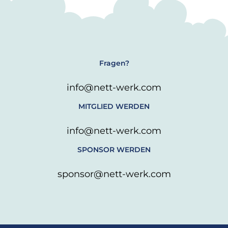
Fragen?
info@nett-werk.com
MITGLIED WERDEN
info@nett-werk.com
SPONSOR WERDEN
sponsor@nett-werk.com