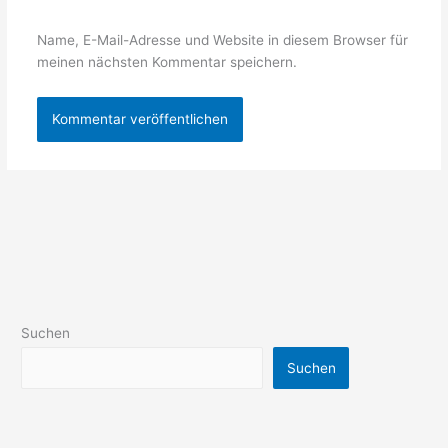
Name, E-Mail-Adresse und Website in diesem Browser für
meinen nächsten Kommentar speichern.
Suchen
Suchen