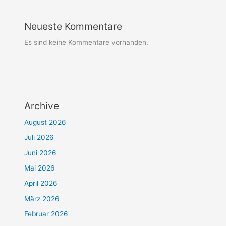
Neueste Kommentare
Es sind keine Kommentare vorhanden.
Archive
August 2026
Juli 2026
Juni 2026
Mai 2026
April 2026
März 2026
Februar 2026