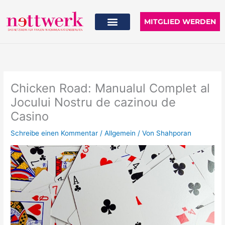
Zum
Inhalt
MITGLIED WERDEN
springen
Chicken Road: Manualul Complet al
Jocului Nostru de cazinou de
Casino
Schreibe einen Kommentar
/
Allgemein
/ Von
Shahporan