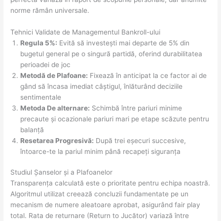
norme rămân universale.
Tehnici Validate de Managementul Bankroll-ului
Regula 5%:
Evită să investești mai departe de 5% din
bugetul general pe o singură partidă, oferind durabilitatea
perioadei de joc
Metodă de Plafoane:
Fixează în anticipat la ce factor ai de
gând să încasa imediat câștigul, înlăturând deciziile
sentimentale
Metoda De alternare:
Schimbă între pariuri minime
precaute și ocazionale pariuri mari pe etape scăzute pentru
balanță
Resetarea Progresivă:
După trei eșecuri succesive,
întoarce-te la pariul minim până recapeți siguranța
Studiul Șanselor și a Plafoanelor
Transparența calculată este o prioritate pentru echipa noastră.
Algoritmul utilizat creează concluzii fundamentate pe un
mecanism de numere aleatoare aprobat, asigurând fair play
total. Rata de returnare (Return to Jucător) variază între