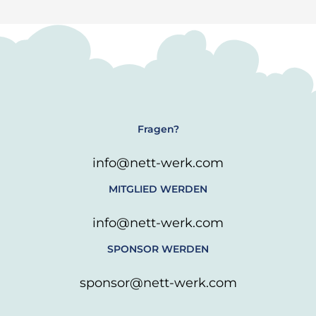
Fragen?
info@nett-werk.com
MITGLIED WERDEN
info@nett-werk.com
SPONSOR WERDEN
sponsor@nett-werk.com