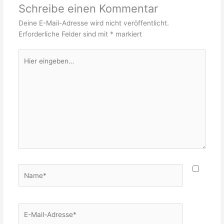
Schreibe einen Kommentar
Deine E-Mail-Adresse wird nicht veröffentlicht.
Erforderliche Felder sind mit
*
markiert
Hier
eingeben…
Name*
E-
Mail-