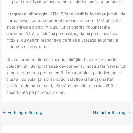
practicare lipsit de risc monetar, ideală pentru acomodare
Integrarea tehnologiei HTML5 face posibilă folosirea jocului de
noroc de-al nostru de pe toate device modern, fără obligația
instalării de aplicații în plus. Funcționarea îmbunătățită
garantează trăire fluidă și pe desktop, dar și pe dispozitive
mobile, cu design responsivă care se ajustează automat la
mărimea display-ului.
Dezvoltarea continuă a funcționalităților bazate pe opiniile
colectivității demonstrează devotamentul nostru ferm referitor
la perfecționarea permanentă. Îmbunătățirile periodice aduc
ajustări de balanță, noi tematici estetice și funcționalități
solicitate de participanți, păstrând experiența proaspătă și
absorbantă pe perioadă extins.
←
Vorheriger Beitrag
Nächster Beitrag
→