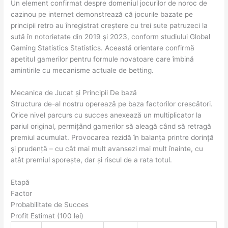
Un element confirmat despre domeniul jocurilor de noroc de
cazinou pe internet demonstrează că jocurile bazate pe
principii retro au înregistrat creștere cu trei sute patruzeci la
sută în notorietate din 2019 și 2023, conform studiului Global
Gaming Statistics Statistics. Această orientare confirmă
apetitul gamerilor pentru formule novatoare care îmbină
amintirile cu mecanisme actuale de betting.
Mecanica de Jucat și Principii De bază
Structura de-al nostru operează pe baza factorilor crescători.
Orice nivel parcurs cu succes anexează un multiplicator la
pariul original, permițând gamerilor să aleagă când să retragă
premiul acumulat. Provocarea rezidă în balanța printre dorință
și prudență – cu cât mai mult avansezi mai mult înainte, cu
atât premiul sporește, dar și riscul de a rata totul.
Etapă
Factor
Probabilitate de Succes
Profit Estimat (100 lei)