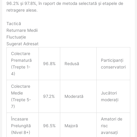
96.2% și 97.8%, în raport de metoda selectată și etapele de
retragere alese.
Tactică
Returnare Medii
Fluctuație
Sugerat Adresat
Colectare
Prematură
Participanți
96.8%
Redusă
(Trepte 1-
conservatori
4)
Colectare
Medie
Jucători
97.2%
Moderată
(Trepte 5-
moderați
7)
Încasare
Amatori de
Prelungită
96.5%
Majoră
risc
(Nivel 8+)
avansați