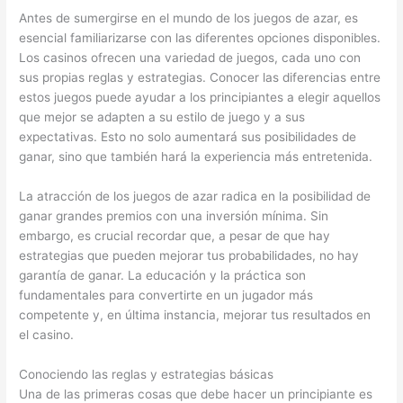
Antes de sumergirse en el mundo de los juegos de azar, es
esencial familiarizarse con las diferentes opciones disponibles.
Los casinos ofrecen una variedad de juegos, cada uno con
sus propias reglas y estrategias. Conocer las diferencias entre
estos juegos puede ayudar a los principiantes a elegir aquellos
que mejor se adapten a su estilo de juego y a sus
expectativas. Esto no solo aumentará sus posibilidades de
ganar, sino que también hará la experiencia más entretenida.
La atracción de los juegos de azar radica en la posibilidad de
ganar grandes premios con una inversión mínima. Sin
embargo, es crucial recordar que, a pesar de que hay
estrategias que pueden mejorar tus probabilidades, no hay
garantía de ganar. La educación y la práctica son
fundamentales para convertirte en un jugador más
competente y, en última instancia, mejorar tus resultados en
el casino.
Conociendo las reglas y estrategias básicas
Una de las primeras cosas que debe hacer un principiante es