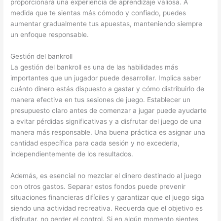
proporcionará una experiencia de aprendizaje valiosa. A
medida que te sientas más cómodo y confiado, puedes
aumentar gradualmente tus apuestas, manteniendo siempre
un enfoque responsable.
Gestión del bankroll
La gestión del bankroll es una de las habilidades más
importantes que un jugador puede desarrollar. Implica saber
cuánto dinero estás dispuesto a gastar y cómo distribuirlo de
manera efectiva en tus sesiones de juego. Establecer un
presupuesto claro antes de comenzar a jugar puede ayudarte
a evitar pérdidas significativas y a disfrutar del juego de una
manera más responsable. Una buena práctica es asignar una
cantidad específica para cada sesión y no excederla,
independientemente de los resultados.
Además, es esencial no mezclar el dinero destinado al juego
con otros gastos. Separar estos fondos puede prevenir
situaciones financieras difíciles y garantizar que el juego siga
siendo una actividad recreativa. Recuerda que el objetivo es
disfrutar, no perder el control. Si en algún momento sientes