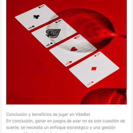
Conclusión y beneficios de jugar en VibeBet
En conclusión, ganar en juegos de azar no es solo cuestión de
suerte; se necesita un enfoque estratégico y una gestión