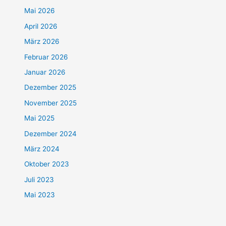
Mai 2026
April 2026
März 2026
Februar 2026
Januar 2026
Dezember 2025
November 2025
Mai 2025
Dezember 2024
März 2024
Oktober 2023
Juli 2023
Mai 2023