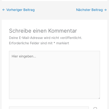
←
Vorheriger Beitrag
Nächster Beitrag
→
Schreibe einen Kommentar
Deine E-Mail-Adresse wird nicht veröffentlicht.
Erforderliche Felder sind mit
*
markiert
Hier
eingeben…
Name*