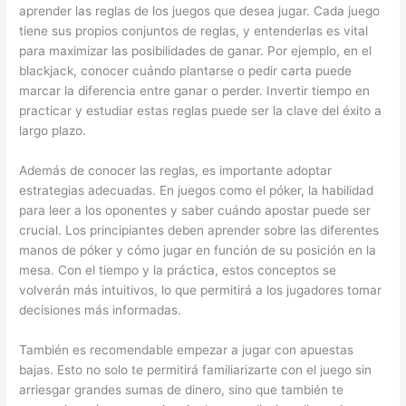
aprender las reglas de los juegos que desea jugar. Cada juego
tiene sus propios conjuntos de reglas, y entenderlas es vital
para maximizar las posibilidades de ganar. Por ejemplo, en el
blackjack, conocer cuándo plantarse o pedir carta puede
marcar la diferencia entre ganar o perder. Invertir tiempo en
practicar y estudiar estas reglas puede ser la clave del éxito a
largo plazo.
Además de conocer las reglas, es importante adoptar
estrategias adecuadas. En juegos como el póker, la habilidad
para leer a los oponentes y saber cuándo apostar puede ser
crucial. Los principiantes deben aprender sobre las diferentes
manos de póker y cómo jugar en función de su posición en la
mesa. Con el tiempo y la práctica, estos conceptos se
volverán más intuitivos, lo que permitirá a los jugadores tomar
decisiones más informadas.
También es recomendable empezar a jugar con apuestas
bajas. Esto no solo te permitirá familiarizarte con el juego sin
arriesgar grandes sumas de dinero, sino que también te