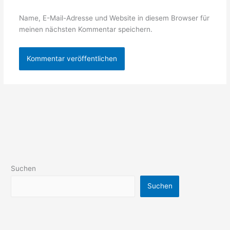
Name, E-Mail-Adresse und Website in diesem Browser für
meinen nächsten Kommentar speichern.
Suchen
Suchen