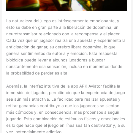
La naturaleza del juego es intrínsecamente emocionante, y
esto se debe en gran parte a la liberación de dopamina, un
neurotransmisor relacionado con la recompensa y el placer.
Cada vez que un jugador realiza una apuesta y experimenta la
anticipación de ganar, su cerebro libera dopamina, lo que
genera sentimientos de euforia y emoción. Esta respuesta
biológica puede llevar a algunos jugadores a buscar
constantemente esa sensación, incluso en momentos donde
la probabilidad de perder es alta.
Además, la interfaz intuitiva de la app APK Aviator facilita la
inmersión del jugador, permitiendo que la experiencia de juego
sea aún más atractiva. La facilidad para realizar apuestas y
retirar ganancias contribuye a que los jugadores se sientan
más cómodos y, en consecuencia, más propensos a seguir
jugando. Esta combinación de estímulos físicos y emocionales
es lo que hace que el juego en línea sea tan cautivador y, a su
vez, potencialmente adictivo.