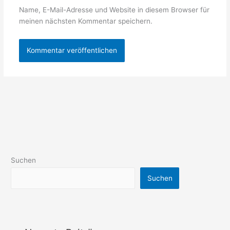
Name, E-Mail-Adresse und Website in diesem Browser für
meinen nächsten Kommentar speichern.
Suchen
Suchen