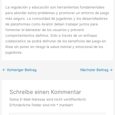
La regulación y educación son herramientas fundamentales
para abordar estos problemas y promover un entorno de juego
más seguro. La comunidad de jugadores y los desarrolladores
de plataformas como Aviator deben trabajar juntos para
fomentar el bienestar de los usuarios y prevenir
comportamientos dañinos. Solo a través de un enfoque
colaborativo se podrá disfrutar de los beneficios del juego en
línea sin poner en riesgo la salud mental y emocional de los
jugadores.
←
Vorheriger Beitrag
Nächster Beitrag
→
Schreibe einen Kommentar
Deine E-Mail-Adresse wird nicht veröffentlicht.
Erforderliche Felder sind mit
*
markiert