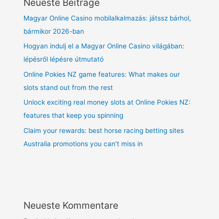
Neueste Beiträge
Magyar Online Casino mobilalkalmazás: játssz bárhol,
bármikor 2026-ban
Hogyan indulj el a Magyar Online Casino világában:
lépésről lépésre útmutató
Online Pokies NZ game features: What makes our
slots stand out from the rest
Unlock exciting real money slots at Online Pokies NZ:
features that keep you spinning
Claim your rewards: best horse racing betting sites
Australia promotions you can’t miss in
Neueste Kommentare