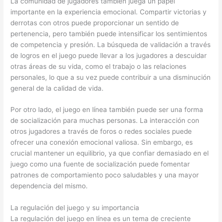
La comunidad de jugadores también juega un papel
importante en la experiencia emocional. Compartir victorias y
derrotas con otros puede proporcionar un sentido de
pertenencia, pero también puede intensificar los sentimientos
de competencia y presión. La búsqueda de validación a través
de logros en el juego puede llevar a los jugadores a descuidar
otras áreas de su vida, como el trabajo o las relaciones
personales, lo que a su vez puede contribuir a una disminución
general de la calidad de vida.
Por otro lado, el juego en línea también puede ser una forma
de socialización para muchas personas. La interacción con
otros jugadores a través de foros o redes sociales puede
ofrecer una conexión emocional valiosa. Sin embargo, es
crucial mantener un equilibrio, ya que confiar demasiado en el
juego como una fuente de socialización puede fomentar
patrones de comportamiento poco saludables y una mayor
dependencia del mismo.
La regulación del juego y su importancia
La regulación del juego en línea es un tema de creciente