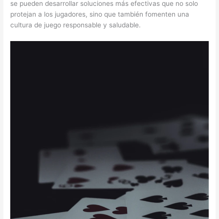
se pueden desarrollar soluciones más efectivas que no solo
protejan a los jugadores, sino que también fomenten una
cultura de juego responsable y saludable.