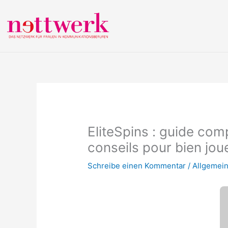
Zum
Inhalt
springen
EliteSpins : guide co
conseils pour bien jou
Schreibe einen Kommentar
/
Allgemei