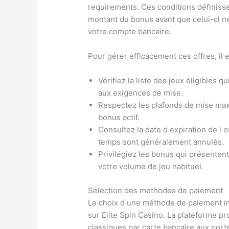
requirements. Ces conditions définiss
montant du bonus avant que celui-ci ne
votre compte bancaire.
Pour gérer efficacement ces offres, il 
Vérifiez la liste des jeux éligibles 
aux exigences de mise.
Respectez les plafonds de mise ma
bonus actif.
Consultez la date d expiration de l o
temps sont généralement annulés.
Privilégiez les bonus qui présentent
votre volume de jeu habituel.
Selection des methodes de paiement
Le choix d une méthode de paiement im
sur Elite Spin Casino. La plateforme p
classiques par carte bancaire aux por