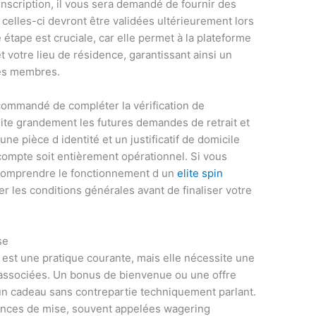
 inscription, il vous sera demandé de fournir des
celles-ci devront être validées ultérieurement lors
étape est cruciale, car elle permet à la plateforme
t votre lieu de résidence, garantissant ainsi un
les membres.
ecommandé de compléter la vérification de
ite grandement les futures demandes de retrait et
une pièce d identité et un justificatif de domicile
compte soit entièrement opérationnel. Si vous
comprendre le fonctionnement d un
elite spin
er les conditions générales avant de finaliser votre
se
us est une pratique courante, mais elle nécessite une
t associées. Un bonus de bienvenue ou une offre
un cadeau sans contrepartie techniquement parlant.
ences de mise, souvent appelées wagering