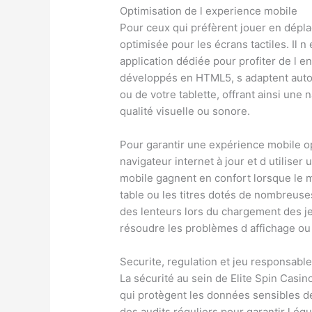
Optimisation de l experience mobile
Pour ceux qui préfèrent jouer en dépl
optimisée pour les écrans tactiles. Il 
application dédiée pour profiter de l e
développés en HTML5, s adaptent auto
ou de votre tablette, offrant ainsi une
qualité visuelle ou sonore.
Pour garantir une expérience mobile o
navigateur internet à jour et d utiliser
mobile gagnent en confort lorsque le m
table ou les titres dotés de nombreuse
des lenteurs lors du chargement des je
résoudre les problèmes d affichage ou
Securite, regulation et jeu responsabl
La sécurité au sein de Elite Spin Casi
qui protègent les données sensibles de
des audits réguliers pour garantir l éq