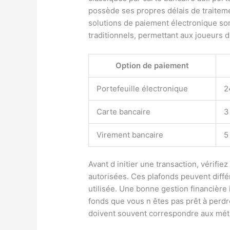
possède ses propres délais de traitemen
solutions de paiement électronique son
traditionnels, permettant aux joueurs 
Option de paiement
Portefeuille électronique
2
Carte bancaire
3
Virement bancaire
5
Avant d initier une transaction, vérifie
autorisées. Ces plafonds peuvent différ
utilisée. Une bonne gestion financièr
fonds que vous n êtes pas prêt à perdre
doivent souvent correspondre aux méth