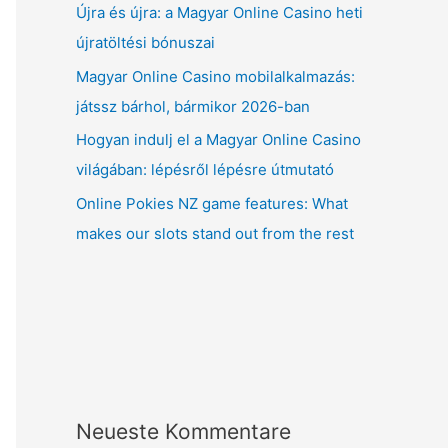
Újra és újra: a Magyar Online Casino heti
újratöltési bónuszai
Magyar Online Casino mobilalkalmazás:
játssz bárhol, bármikor 2026-ban
Hogyan indulj el a Magyar Online Casino
világában: lépésről lépésre útmutató
Online Pokies NZ game features: What
makes our slots stand out from the rest
Neueste Kommentare