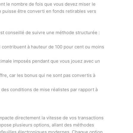
ent le nombre de fois que vous devez miser le
 puisse être converti en fonds retirables vers
est conseillé de suivre une méthode structurée :
qui contribuent à hauteur de 100 pour cent ou moins
ximale imposés pendant que vous jouez avec un
ffre, car les bonus qui ne sont pas convertis à
 des conditions de mise réalistes par rapport à
pacte directement la vitesse de vos transactions
ropose plusieurs options, allant des méthodes
tefeuilles électroniques modernes. Chaque option