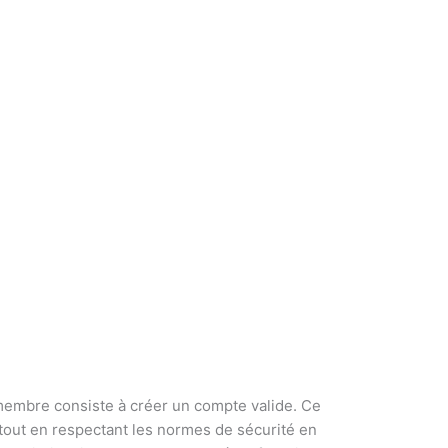
membre consiste à créer un compte valide. Ce
tout en respectant les normes de sécurité en