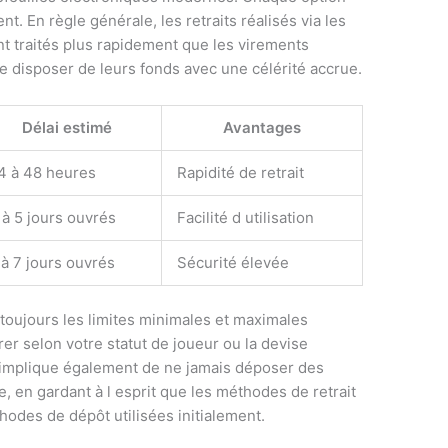
t. En règle générale, les retraits réalisés via les
t traités plus rapidement que les virements
de disposer de leurs fonds avec une célérité accrue.
Délai estimé
Avantages
4 à 48 heures
Rapidité de retrait
 à 5 jours ouvrés
Facilité d utilisation
 à 7 jours ouvrés
Sécurité élevée
z toujours les limites minimales et maximales
er selon votre statut de joueur ou la devise
e implique également de ne jamais déposer des
, en gardant à l esprit que les méthodes de retrait
odes de dépôt utilisées initialement.