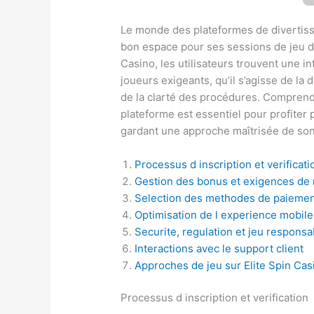
Le monde des plateformes de divertiss
bon espace pour ses sessions de jeu d
Casino, les utilisateurs trouvent une 
joueurs exigeants, qu’il s’agisse de la d
de la clarté des procédures. Compren
plateforme est essentiel pour profiter 
gardant une approche maîtrisée de son 
Processus d inscription et verificati
Gestion des bonus et exigences de
Selection des methodes de paieme
Optimisation de l experience mobile
Securite, regulation et jeu responsa
Interactions avec le support client
Approches de jeu sur Elite Spin Cas
Processus d inscription et verification