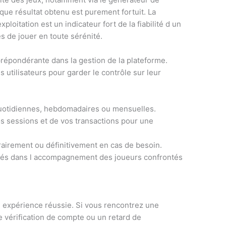
ue résultat obtenu est purement fortuit. La
ploitation est un indicateur fort de la fiabilité d un
 de jouer en toute sérénité.
répondérante dans la gestion de la plateforme.
es utilisateurs pour garder le contrôle sur leur
quotidiennes, hebdomadaires ou mensuelles.
s sessions et de vos transactions pour une
rairement ou définitivement en cas de besoin.
isés dans l accompagnement des joueurs confrontés
ne expérience réussie. Si vous rencontrez une
 vérification de compte ou un retard de