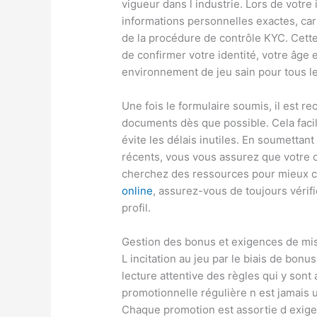
vigueur dans l industrie. Lors de votre
informations personnelles exactes, car 
de la procédure de contrôle KYC. Cette 
de confirmer votre identité, votre âge e
environnement de jeu sain pour tous 
Une fois le formulaire soumis, il est r
documents dès que possible. Cela facil
évite les délais inutiles. En soumettant 
récents, vous vous assurez que votre 
cherchez des ressources pour mieux 
online
, assurez-vous de toujours vérifi
profil.
Gestion des bonus et exigences de mi
L incitation au jeu par le biais de bon
lecture attentive des règles qui y son
promotionnelle régulière n est jamais 
Chaque promotion est assortie d exig