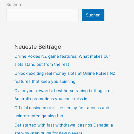
Suchen
Suchen
Neueste Beiträge
Online Pokies NZ game features: What makes our
slots stand out from the rest
Unlock exciting real money slots at Online Pokies NZ:
features that keep you spinning
Claim your rewards: best horse racing betting sites
Australia promotions you can’t miss in
Official casino mirror sites: enjoy fast access and
uninterrupted gaming fun
Get started with fast withdrawal casinos Canada: a
step-by-step guide for new players