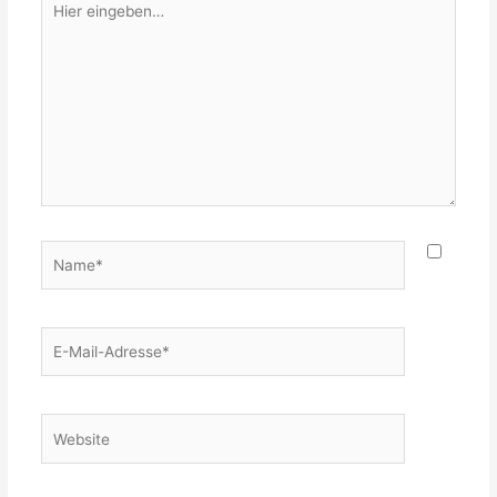
eingeben…
Name*
E-
Mail-
Adresse*
Website