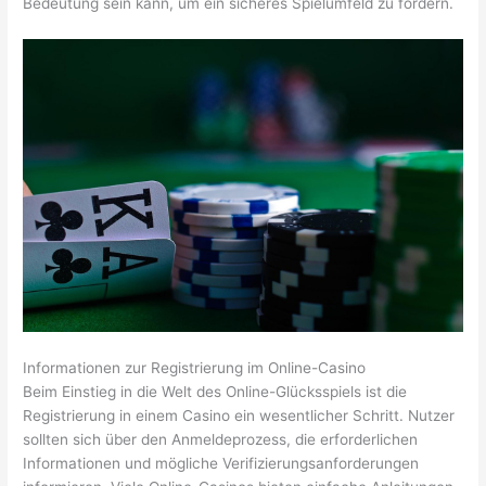
Bedeutung sein kann, um ein sicheres Spielumfeld zu fördern.
Informationen zur Registrierung im Online-Casino
Beim Einstieg in die Welt des Online-Glücksspiels ist die
Registrierung in einem Casino ein wesentlicher Schritt. Nutzer
sollten sich über den Anmeldeprozess, die erforderlichen
Informationen und mögliche Verifizierungsanforderungen