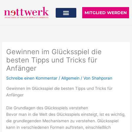
Zum
Inhalt
MITGLIED WERDEN
springen
Gewinnen im Glücksspiel die
besten Tipps und Tricks für
Anfänger
Schreibe einen Kommentar
/
Allgemein
/ Von
Shahporan
Gewinnen im Glücksspiel die besten Tipps und Tricks für
Anfänger
Die Grundlagen des Glücksspiels verstehen
Bevor man in die Welt des Glücksspiels einsteigt, ist es wichtig,
die grundlegenden Mechanismen zu verstehen. Glücksspiel
kann in verschiedenen Formen auftreten, einschließlich