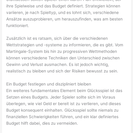
ihre Spielweise und das Budget definiert. Strategien können
variieren, je nach Spieltyp, und es lohnt sich, verschiedene
Ansätze auszuprobieren, um herauszufinden, was am besten
funktioniert.
Zusätzlich ist es ratsam, sich über die verschiedenen
Wettstrategien und -systeme zu informieren, die es gibt. Vom
Martingale-System bis hin zu progressiven Wettmethoden
können verschiedene Techniken den Unterschied zwischen
Gewinn und Verlust ausmachen. Es ist jedoch wichtig,
realistisch zu bleiben und sich der Risiken bewusst zu sein.
Ein Budget festlegen und diszipliniert bleiben
Ein weiteres fundamentales Element beim Glücksspiel ist das
Setzen eines Budgets. Jeder Spieler sollte sich im Voraus
überlegen, wie viel Geld er bereit ist zu verlieren, und dieses
Budget konsequent einhalten. Glücksspiel sollte niemals zu
finanziellen Schwierigkeiten führen, und ein klar definiertes
Budget hilft dabei, dies zu vermeiden.