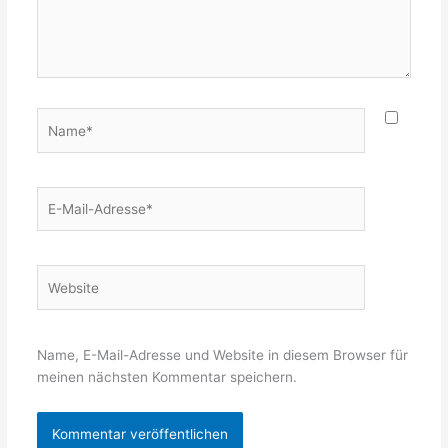
Name*
E-
Mail-
Adresse*
Website
Name, E-Mail-Adresse und Website in diesem Browser für
meinen nächsten Kommentar speichern.