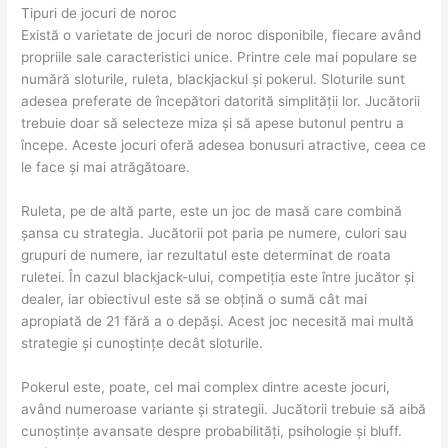
Tipuri de jocuri de noroc
Există o varietate de jocuri de noroc disponibile, fiecare având
propriile sale caracteristici unice. Printre cele mai populare se
numără sloturile, ruleta, blackjackul și pokerul. Sloturile sunt
adesea preferate de începători datorită simplității lor. Jucătorii
trebuie doar să selecteze miza și să apese butonul pentru a
începe. Aceste jocuri oferă adesea bonusuri atractive, ceea ce
le face și mai atrăgătoare.
Ruleta, pe de altă parte, este un joc de masă care combină
șansa cu strategia. Jucătorii pot paria pe numere, culori sau
grupuri de numere, iar rezultatul este determinat de roata
ruletei. În cazul blackjack-ului, competiția este între jucător și
dealer, iar obiectivul este să se obțină o sumă cât mai
apropiată de 21 fără a o depăși. Acest joc necesită mai multă
strategie și cunoștințe decât sloturile.
Pokerul este, poate, cel mai complex dintre aceste jocuri,
având numeroase variante și strategii. Jucătorii trebuie să aibă
cunoștințe avansate despre probabilități, psihologie și bluff.