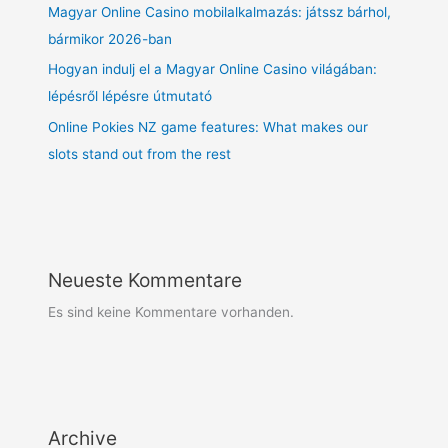
Magyar Online Casino mobilalkalmazás: játssz bárhol,
bármikor 2026-ban
Hogyan indulj el a Magyar Online Casino világában:
lépésről lépésre útmutató
Online Pokies NZ game features: What makes our
slots stand out from the rest
Neueste Kommentare
Es sind keine Kommentare vorhanden.
Archive