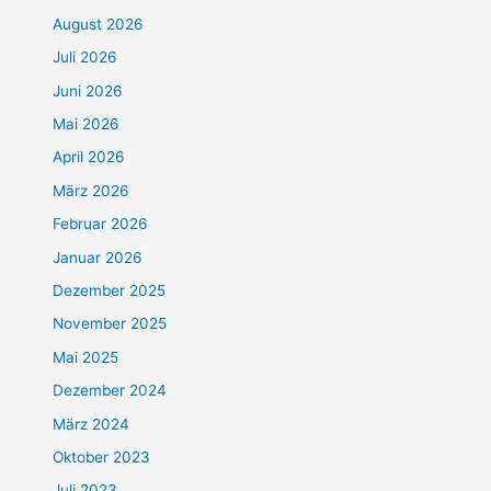
August 2026
Juli 2026
Juni 2026
Mai 2026
April 2026
März 2026
Februar 2026
Januar 2026
Dezember 2025
November 2025
Mai 2025
Dezember 2024
März 2024
Oktober 2023
Juli 2023