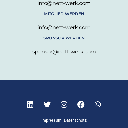
info@nett-werk.com
MITGLIED WERDEN
info@nett-werk.com
SPONSOR WERDEN
sponsor@nett-werk.com
L
T
I
F
W
i
w
n
a
h
n
i
s
c
a
k
t
t
e
t
Impressum
|
Datenschutz