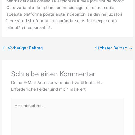
pentru cei care doresc să exploreze lumea jocurilor de noroc.
Cu o varietate de opțiuni, un mediu sigur și resurse utile,
această platformă poate ajuta începătorii să devină jucători
încrezători și informați, asigurându-se astfel o experiență
plăcută și responsabilă.
←
Vorheriger Beitrag
Nächster Beitrag
→
Schreibe einen Kommentar
Deine E-Mail-Adresse wird nicht veröffentlicht.
Erforderliche Felder sind mit
*
markiert
Hier
eingeben…