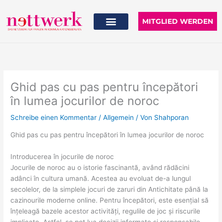
Zum
Inhalt
MITGLIED WERDEN
springen
Ghid pas cu pas pentru începători
în lumea jocurilor de noroc
Schreibe einen Kommentar
/
Allgemein
/ Von
Shahporan
Ghid pas cu pas pentru începători în lumea jocurilor de noroc
Introducerea în jocurile de noroc
Jocurile de noroc au o istorie fascinantă, având rădăcini
adânci în cultura umană. Acestea au evoluat de-a lungul
secolelor, de la simplele jocuri de zaruri din Antichitate până la
cazinourile moderne online. Pentru începători, este esențial să
înțeleagă bazele acestor activități, regulile de joc și riscurile
implicate. Astfel, se pot lua decizii informate și responsabile,