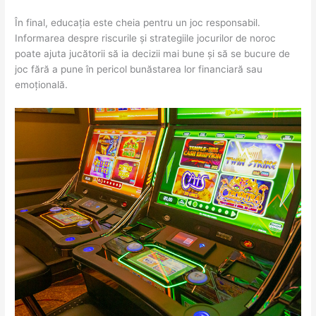
În final, educația este cheia pentru un joc responsabil.
Informarea despre riscurile și strategiile jocurilor de noroc
poate ajuta jucătorii să ia decizii mai bune și să se bucure de
joc fără a pune în pericol bunăstarea lor financiară sau
emoțională.