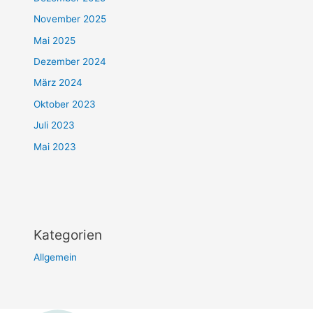
November 2025
Mai 2025
Dezember 2024
März 2024
Oktober 2023
Juli 2023
Mai 2023
Kategorien
Allgemein