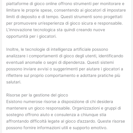
piattaforme di gioco online offrono strumenti per monitorare e
limitare le proprie spese, consentendo ai giocatori di impostare
limiti di deposito e di tempo. Questi strumenti sono progettati
per promuovere un’esperienza di gioco sicura e responsabile.
L’innovazione tecnologica sta quindi creando nuove
opportunità per i giocatori.
Inoltre, le tecnologie di intelligenza artificiale possono
analizzare i comportamenti di gioco degli utenti, identificando
eventuali anomalie o segni di dipendenza. Questi sistemi
possono inviare avvisi o suggerimenti per aiutare i giocatori a
riflettere sul proprio comportamento e adottare pratiche più
salutari.
Risorse per la gestione del gioco
Esistono numerose risorse a disposizione di chi desidera
mantenere un gioco responsabile. Organizzazioni e gruppi di
sostegno offrono aiuto e consulenza a chiunque stia
affrontando difficoltà legate al gioco d’azzardo. Queste risorse
possono fornire informazioni utili e supporto emotivo.