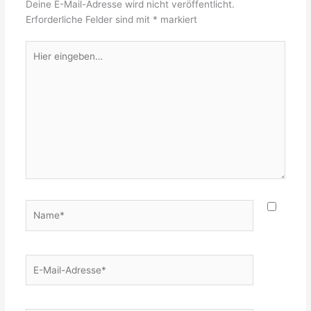
Deine E-Mail-Adresse wird nicht veröffentlicht.
Erforderliche Felder sind mit
*
markiert
Hier
eingeben…
Name*
E-
Mail-
Adresse*