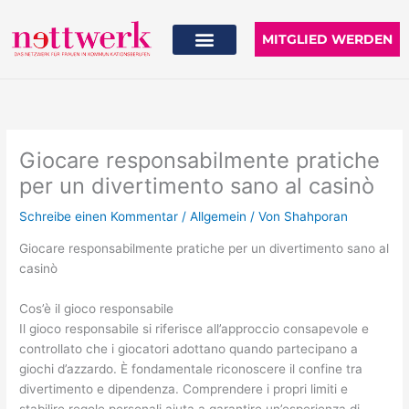
Zum
Inhalt
MITGLIED WERDEN
springen
Giocare responsabilmente pratiche
per un divertimento sano al casinò
Schreibe einen Kommentar
/
Allgemein
/ Von
Shahporan
Giocare responsabilmente pratiche per un divertimento sano al
casinò
Cos’è il gioco responsabile
Il gioco responsabile si riferisce all’approccio consapevole e
controllato che i giocatori adottano quando partecipano a
giochi d’azzardo. È fondamentale riconoscere il confine tra
divertimento e dipendenza. Comprendere i propri limiti e
stabilire regole personali aiuta a garantire un’esperienza di