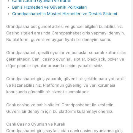
Canlı Casino Oyunları ve Kuralı
Bahis Hizmetleri ve Güvenlik Politikaları
Grandpashabet’in Müşteri Hizmetleri ve Destek Sistemi
Grandpasha bet güncel adresi ve güncel bilgileri bulabilirsiniz.
Casino siteleri arasında Grandpashabet giriş yapmayı deneyin.
Bu platform, güvenli ve uygun fiyatlı bir deneyim sunar.
Grandpashabet, çeşitli oyunlar ve bonuslar sunarak kullanıcıları
çekmektedir. Canlı casino oyunları, slotlar, blackjack, poker ve
diğer popüler oyunlar arasında seçim yapabilirsiniz.
Grandpashabet giriş yaparak, güvenli bir şekilde para yatırabilir
ve kazanabilirsiniz. Platformun güvenliği ve veri koruması
konusunda güvenilir bir hizmet sunmaktadır.
Canlı casino ve bahis siteleri Grandpashabet ile keşfedin.
Güvenli bir deneyim için bu platformı kullanmayı öneririz.
Canlı Casino Oyunları ve Kuralı
Grandpashabet giriş sayfasından canlı casino oyunlarına giriş