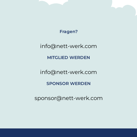
Fragen?
info@nett-werk.com
MITGLIED WERDEN
info@nett-werk.com
SPONSOR WERDEN
sponsor@nett-werk.com