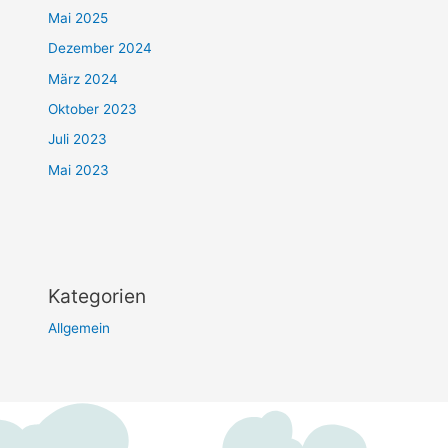
Mai 2025
Dezember 2024
März 2024
Oktober 2023
Juli 2023
Mai 2023
Kategorien
Allgemein