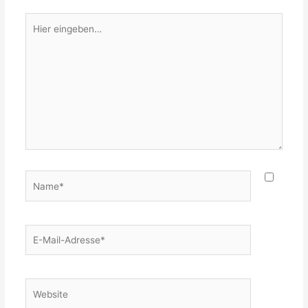
Hier
eingeben…
Name*
E-
Mail-
Adresse*
Website