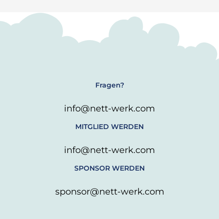
Fragen?
info@nett-werk.com
MITGLIED WERDEN
info@nett-werk.com
SPONSOR WERDEN
sponsor@nett-werk.com