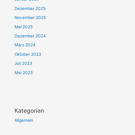
Dezember 2025
November 2025
Mai 2025
Dezember 2024
März 2024
Oktober 2023
Juli 2023
Mai 2023
Kategorien
Allgemein