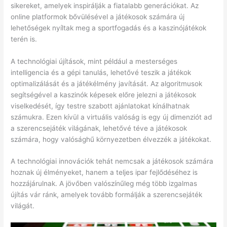
sikereket, amelyek inspirálják a fiatalabb generációkat. Az
online platformok bővülésével a játékosok számára új
lehetőségek nyíltak meg a sportfogadás és a kaszinójátékok
terén is.
A technológiai újítások, mint például a mesterséges
intelligencia és a gépi tanulás, lehetővé teszik a játékok
optimalizálását és a játékélmény javítását. Az algoritmusok
segítségével a kaszinók képesek előre jelezni a játékosok
viselkedését, így testre szabott ajánlatokat kínálhatnak
számukra. Ezen kívül a virtuális valóság is egy új dimenziót ad
a szerencsejáték világának, lehetővé téve a játékosok
számára, hogy valósághű környezetben élvezzék a játékokat.
A technológiai innovációk tehát nemcsak a játékosok számára
hoznak új élményeket, hanem a teljes ipar fejlődéséhez is
hozzájárulnak. A jövőben valószínűleg még több izgalmas
újítás vár ránk, amelyek tovább formálják a szerencsejáték
világát.