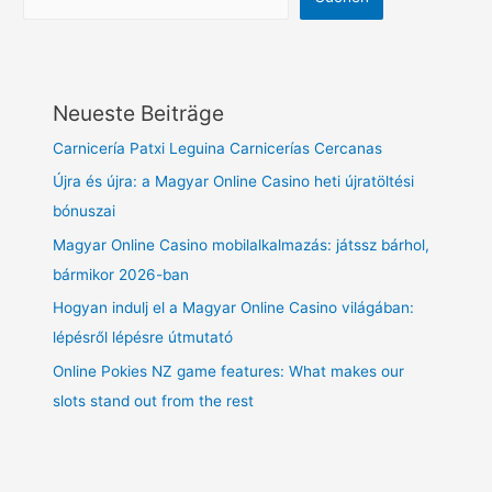
Neueste Beiträge
Carnicería Patxi Leguina Carnicerías Cercanas
Újra és újra: a Magyar Online Casino heti újratöltési
bónuszai
Magyar Online Casino mobilalkalmazás: játssz bárhol,
bármikor 2026-ban
Hogyan indulj el a Magyar Online Casino világában:
lépésről lépésre útmutató
Online Pokies NZ game features: What makes our
slots stand out from the rest