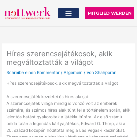
Zum
Inhalt
MITGLIED WERDEN
springen
Híres szerencsejátékosok, akik
megváltoztatták a világot
Schreibe einen Kommentar
/
Allgemein
/ Von
Shahporan
Híres szerencsejátékosok, akik megváltoztatták a világot
A szerencsejáték kezdetei és híres alakjai
A szerencsejáték világa mindig is vonzó volt az emberek
számára, és számos híres alak tűnt fel a történelem során, akik
jelentős hatást gyakoroltak a játékkultúrára. Az első számú
példa talán a legendás kártyajátékos, Edward O. Thorp, aki a
20. század közepén hódította meg a Las Vegas-i kaszinókat.
Thorp nem csupán a blackjack játékban alkalmazott számítási