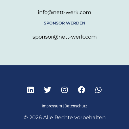
info@nett-werk.com
SPONSOR WERDEN
sponsor@nett-werk.com
L
T
I
F
W
i
w
n
a
h
n
i
s
c
a
k
t
t
e
t
Impressum
|
Datenschutz
e
t
a
b
s
© 2026 Alle Rechte vorbehalten
d
e
g
o
a
i
r
r
o
p