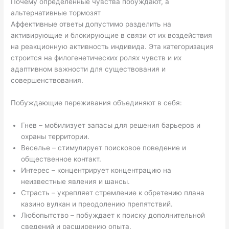
Почему определенные чувства побуждают, а
альтернативные тормозят
Аффективные ответы допустимо разделить на
активирующие и блокирующие в связи от их воздействия
на реакционную активность индивида. Эта категоризация
строится на филогенетических ролях чувств и их
адаптивном важности для существования и
совершенствования.
Побуждающие переживания объединяют в себя:
Гнев – мобилизует запасы для решения барьеров и
охраны территории.
Веселье – стимулирует поисковое поведение и
общественное контакт.
Интерес – концентрирует концентрацию на
неизвестные явления и шансы.
Страсть – укрепляет стремление к обретению плана
казино вулкан и преодолению препятствий.
Любопытство – побуждает к поиску дополнительной
сведений и расширению опыта.