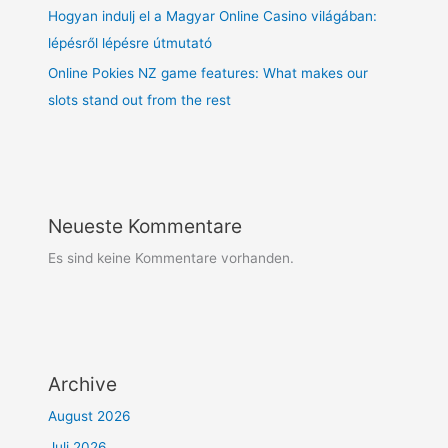
Hogyan indulj el a Magyar Online Casino világában:
lépésről lépésre útmutató
Online Pokies NZ game features: What makes our
slots stand out from the rest
Neueste Kommentare
Es sind keine Kommentare vorhanden.
Archive
August 2026
Juli 2026