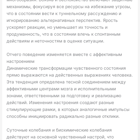
механизмы, фокусируя все ресурсы на избежание угрозы,
что в состоянии вести к туннельному рассуждению и
игнорированию альтернативных перспектив. Ярость
ускоряет реакции, но уменьшает их точность и
продуманность, что в состоянии влечь к спонтанным
действиям и неточностям в оценке ситуации.
Отчего поведение изменяется вместе с аффективным
настроением
Динамические трансформации чувственного состояния
прямо выражаются на действенных выражениях человека.
Эта тенденция определена тесной соединением между
аффективными центрами мозга и исполнительными
зонами, ответственными за подготовку и реализацию
действий. Изменения настроения создают разные
стимулирующие рамки, в которых аналогичные импульсы
способны инициировать радикально разные отклики.
Суточные колебания и биохимические колебания
действуют на основной чувственный настрой, что