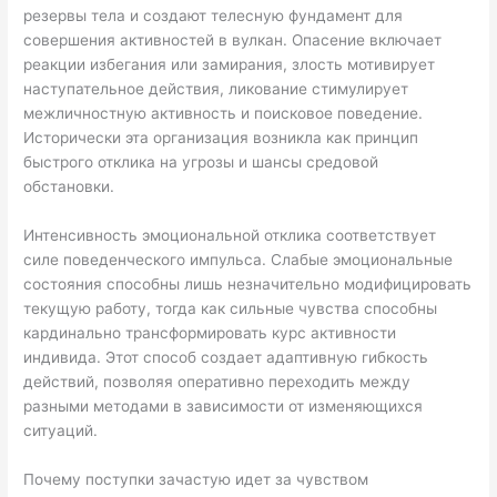
резервы тела и создают телесную фундамент для
совершения активностей в вулкан. Опасение включает
реакции избегания или замирания, злость мотивирует
наступательное действия, ликование стимулирует
межличностную активность и поисковое поведение.
Исторически эта организация возникла как принцип
быстрого отклика на угрозы и шансы средовой
обстановки.
Интенсивность эмоциональной отклика соответствует
силе поведенческого импульса. Слабые эмоциональные
состояния способны лишь незначительно модифицировать
текущую работу, тогда как сильные чувства способны
кардинально трансформировать курс активности
индивида. Этот способ создает адаптивную гибкость
действий, позволяя оперативно переходить между
разными методами в зависимости от изменяющихся
ситуаций.
Почему поступки зачастую идет за чувством