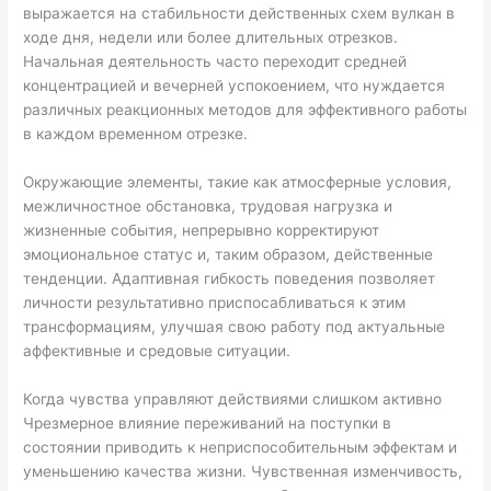
выражается на стабильности действенных схем вулкан в
ходе дня, недели или более длительных отрезков.
Начальная деятельность часто переходит средней
концентрацией и вечерней успокоением, что нуждается
различных реакционных методов для эффективного работы
в каждом временном отрезке.
Окружающие элементы, такие как атмосферные условия,
межличностное обстановка, трудовая нагрузка и
жизненные события, непрерывно корректируют
эмоциональное статус и, таким образом, действенные
тенденции. Адаптивная гибкость поведения позволяет
личности результативно приспосабливаться к этим
трансформациям, улучшая свою работу под актуальные
аффективные и средовые ситуации.
Когда чувства управляют действиями слишком активно
Чрезмерное влияние переживаний на поступки в
состоянии приводить к неприспособительным эффектам и
уменьшению качества жизни. Чувственная изменчивость,