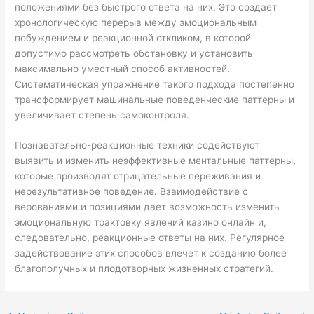
положениями без быстрого ответа на них. Это создает
хронологическую перерыв между эмоциональным
побуждением и реакционной откликом, в которой
допустимо рассмотреть обстановку и установить
максимально уместный способ активностей.
Систематическая упражнение такого подхода постепенно
трансформирует машинальные поведенческие паттерны и
увеличивает степень самоконтроля.
Познавательно-реакционные техники содействуют
выявить и изменить неэффективные ментальные паттерны,
которые производят отрицательные переживания и
нерезультативное поведение. Взаимодействие с
верованиями и позициями дает возможность изменить
эмоциональную трактовку явлений казино онлайн и,
следовательно, реакционные ответы на них. Регулярное
задействование этих способов влечет к созданию более
благополучных и плодотворных жизненных стратегий.