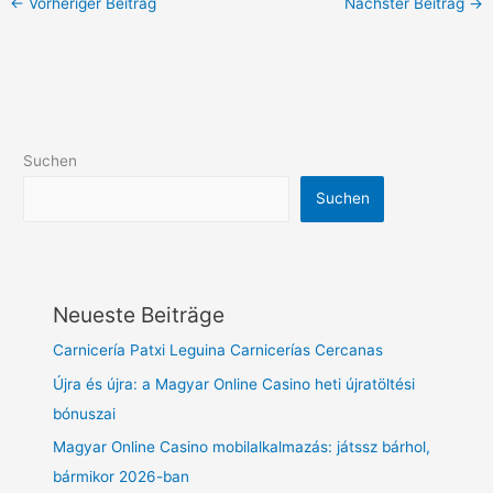
←
Vorheriger Beitrag
Nächster Beitrag
→
Suchen
Suchen
Neueste Beiträge
Carnicería Patxi Leguina Carnicerías Cercanas
Újra és újra: a Magyar Online Casino heti újratöltési
bónuszai
Magyar Online Casino mobilalkalmazás: játssz bárhol,
bármikor 2026-ban