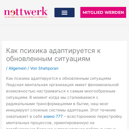
Zum
Inhalt
MITGLIED WERDEN
springen
Как психика адаптируется к
обновленным ситуациям
/
Allgemein
/ Von
Shahporan
Как психика адаптируется к обновленным ситуациям
Людская ментальная организация имеет феноменальной
возможностью настраиваться к самым многообразным
ситуациям. В момент когда мы сталкиваемся с
радикальными трансформациями в бытии, наш мозг
инициирует сложные системы адаптации. Этот течение
охватывает в себя
азино 777
– всестороннюю перестройку
ментальных процессов, ориентированную на