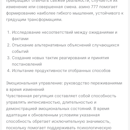
прекращают отвечать свежей реальности, случается их
изменение или совершенная смена. азино 777 помогает
формированию наиболее гибкого мышления, устойчивого к
грядущим трансформациям.
Исследование несоответствий между ожиданиями и
фактами
Отыскание альтернативных объяснений случающихся
событий
Создание новых тактик реагирования и принятия
постановлений
Испытание продуктивности отобранных способов
Эмоциональная управление: руководство переживаниями
в время изменений
Чувственная регуляция составляет собой способность
управлять интенсивностью, длительностью и
демонстрацией эмоциональных состояний. В время
адаптации к обновленным условиям указанная
способность обретает исключительную значимость,
поскольку помогает поддерживать психологическую