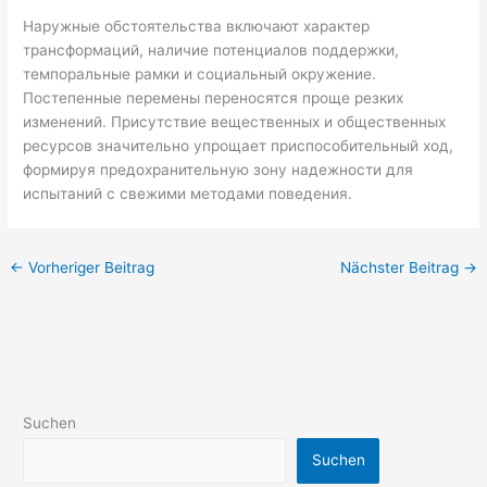
Наружные обстоятельства включают характер
трансформаций, наличие потенциалов поддержки,
темпоральные рамки и социальный окружение.
Постепенные перемены переносятся проще резких
изменений. Присутствие вещественных и общественных
ресурсов значительно упрощает приспособительный ход,
формируя предохранительную зону надежности для
испытаний с свежими методами поведения.
←
Vorheriger Beitrag
Nächster Beitrag
→
Suchen
Suchen