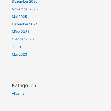
Dezember 2025
November 2025
Mai 2025
Dezember 2024
März 2024
Oktober 2023
Juli 2023
Mai 2023
Kategorien
Allgemein