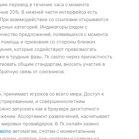
ие перевод в течение часа с момента
ные 20%. В нижней части интерфейса есть
 При взаимодействии со ссылками открываются
усных категорий. Индикаторы рядом с
ичество предложений, появившихся с момента
 помощь и признание со стороны близких
ения, которые содействуют превозмогать
е в трудные фазы. 7k casino через причастность
вовать общим стандартам, вносить участие в
ратную связь от союзников.
, принимает игроков со всего мира. Доступ к
гистрированным, и совершеннолетним
жно запускать как в браузере десктопного
ожении. Ассортимент развлечений, насчитывает
 мировых провайдеров. В 7k онлайн казино
asino
автоматам, слотам с моментальным
играм, рулетке, live-дилерам и ставкам на