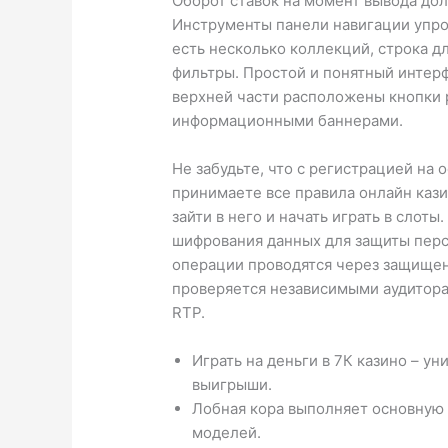
Оборот ставок на момент вывода до
Инструменты панели навигации упро
есть несколько коллекций, строка д
фильтры. Простой и понятный интер
верхней части расположены кнопки р
информационными баннерами.
Не забудьте, что с регистрацией на
принимаете все правила онлайн казин
зайти в него и начать играть в слот
шифрования данных для защиты пер
операции проводятся через защищен
проверяется независимыми аудитора
RTP.
Играть на деньги в 7К казино – у
выигрыши.
Лобная кора выполняет основную 
моделей.