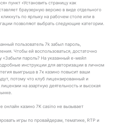
ся» пункт «Установить страницу как
тавляет браузерную версию в виде отдельного
 кликнуть по ярлыку на рабочем столе или в
игации позволяют выбрать следующие категории.
ванный пользователь 7k забыл пароль,
ения. Чтобы ей воспользоваться, достаточно
у «Забыли пароль? На указанный е-мейл
подробные инструкции для авторизации в личном
тегия выигрыша в 7к казино повысит ваши
будут, потому что клуб лицензированный и
 лицензии на азартную деятельность и высокая
рынке.
е онлайн казино 7K casino не вызывает
ровать игры по провайдерам, тематике, RTP и