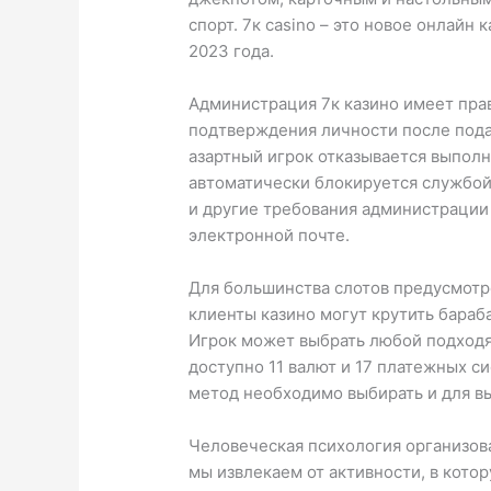
спорт. 7к casino – это новое онлайн 
2023 года.
Администрация 7к казино имеет пра
подтверждения личности после подач
азартный игрок отказывается выполн
автоматически блокируется службой
и другие требования администрации 
электронной почте.
Для большинства слотов предусмотре
клиенты казино могут крутить бараб
Игрок может выбрать любой подходя
доступно 11 валют и 17 платежных 
метод необходимо выбирать и для вы
Человеческая психология организов
мы извлекаем от активности, в кото