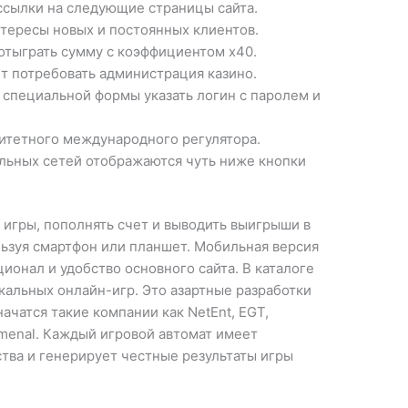
ссылки на следующие страницы сайта.
тересы новых и постоянных клиентов.
отыграть сумму с коэффициентом х40.
 потребовать администрация казино.
специальной формы указать логин с паролем и
итетного международного регулятора.
ьных сетей отображаются чуть ниже кнопки
 игры, пополнять счет и выводить выигрыши в
льзуя смартфон или планшет. Мобильная версия
ионал и удобство основного сайта. В каталоге
кальных онлайн-игр. Это азартные разработки
ачатся такие компании как NetEnt, EGT,
omenal. Каждый игровой автомат имеет
тва и генерирует честные результаты игры