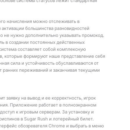
 основе системы статусов лежит стандартная
его начисления можно отслеживать в
 активации большинства разновидностей
о не нужно дополнительно указывать промокод.
ль в создании постоянных действенных
система составляет собой комплексную
в, которые формируют наше представление себя
ная сила и устойчивость обуславливаются от
т ранних переживаний и заканчивая текущими
т заявку на вывод и ее корректность, игрок
ения. Приложение работает в полноэкранном
оступ к игровым серверам. За установку и
риспинов в Sugar Rush и лотерейный билет.
нтерфейс обозревателя Chrome и выбрать в меню