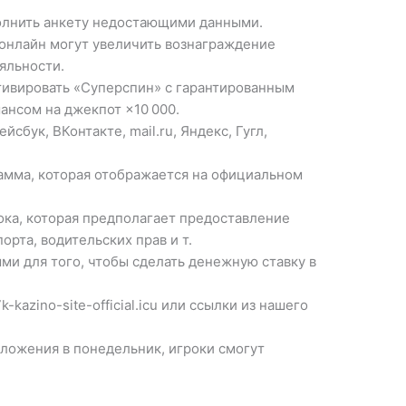
олнить анкету недостающими данными.
 онлайн могут увеличить вознаграждение
яльности.
ктивировать «Суперспин» с гарантированным
ансом на джекпот ×10 000.
йсбук, ВКонтакте, mail.ru, Яндекс, Гугл,
амма, которая отображается на официальном
ка, которая предполагает предоставление
орта, водительских прав и т.
ми для того, чтобы сделать денежную ставку в
-kazino-site-official.icu или ссылки из нашего
иложения в понедельник, игроки смогут