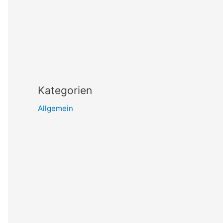
Kategorien
Allgemein