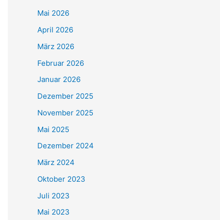
Mai 2026
April 2026
März 2026
Februar 2026
Januar 2026
Dezember 2025
November 2025
Mai 2025
Dezember 2024
März 2024
Oktober 2023
Juli 2023
Mai 2023