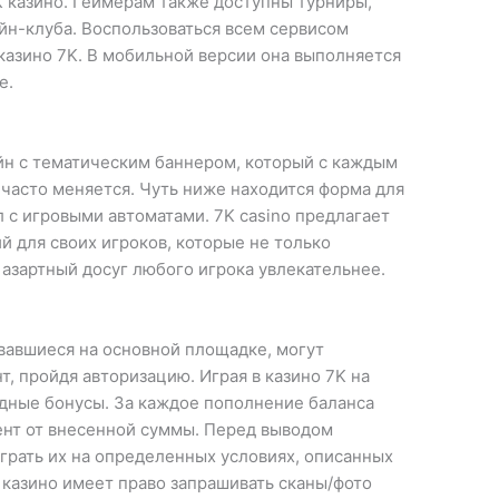
K казино. Геймерам также доступны турниры,
йн-клуба. Воспользоваться всем сервисом
казино 7K. В мобильной версии она выполняется
е.
йн с тематическим баннером, который с каждым
часто меняется. Чуть ниже находится форма для
л с игровыми автоматами. 7K casino предлагает
й для своих игроков, которые не только
 азартный досуг любого игрока увлекательнее.
вавшиеся на основной площадке, могут
т, пройдя авторизацию. Играя в казино 7K на
одные бонусы. За каждое пополнение баланса
нт от внесенной суммы. Перед выводом
рать их на определенных условиях, описанных
 казино имеет право запрашивать сканы/фото