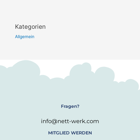
Kategorien
Allgemein
Fragen?
info@nett-werk.com
MITGLIED WERDEN