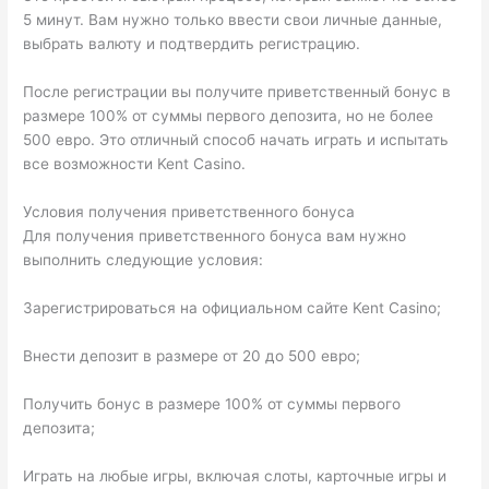
5 минут. Вам нужно только ввести свои личные данные,
выбрать валюту и подтвердить регистрацию.
После регистрации вы получите приветственный бонус в
размере 100% от суммы первого депозита, но не более
500 евро. Это отличный способ начать играть и испытать
все возможности Kent Casino.
Условия получения приветственного бонуса
Для получения приветственного бонуса вам нужно
выполнить следующие условия:
Зарегистрироваться на официальном сайте Kent Casino;
Внести депозит в размере от 20 до 500 евро;
Получить бонус в размере 100% от суммы первого
депозита;
Играть на любые игры, включая слоты, карточные игры и