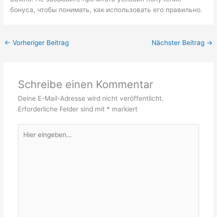
бонуса, чтобы понимать, как использовать его правильно.
←
Vorheriger Beitrag
Nächster Beitrag
→
Schreibe einen Kommentar
Deine E-Mail-Adresse wird nicht veröffentlicht.
Erforderliche Felder sind mit
*
markiert
Hier
eingeben…