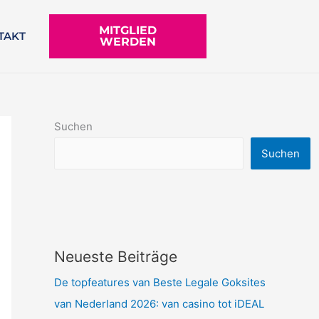
MITGLIED
TAKT
WERDEN
Suchen
Suchen
Neueste Beiträge
De topfeatures van Beste Legale Goksites
van Nederland 2026: van casino tot iDEAL