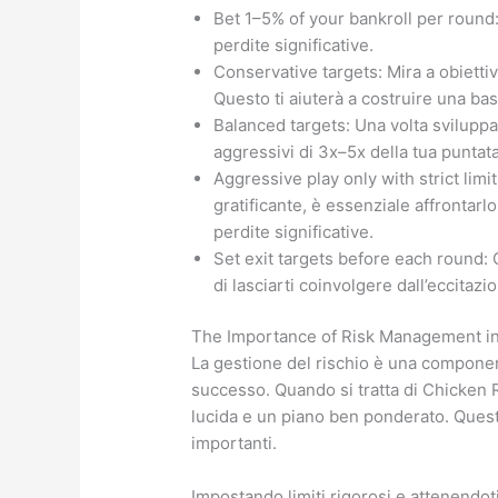
Bet 1–5% of your bankroll per round: 
perdite significative.
Conservative targets: Mira a obiettivi
Questo ti aiuterà a costruire una bas
Balanced targets: Una volta sviluppat
aggressivi di 3x–5x della tua puntata 
Aggressive play only with strict lim
gratificante, è essenziale affrontarlo
perdite significative.
Set exit targets before each round: 
di lasciarti coinvolgere dall’eccitazi
The Importance of Risk Management i
La gestione del rischio è una componente
successo. Quando si tratta di Chicken R
lucida e un piano ben ponderato. Questo 
importanti.
Impostando limiti rigorosi e attenendoti 