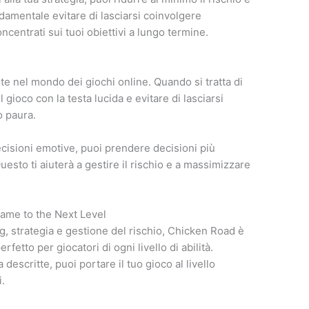
ndamentale evitare di lasciarsi coinvolgere
ncentrati sui tuoi obiettivi a lungo termine.
e nel mondo dei giochi online. Quando si tratta di
 gioco con la testa lucida e evitare di lasciarsi
o paura.
isioni emotive, puoi prendere decisioni più
 Questo ti aiuterà a gestire il rischio e a massimizzare
ame to the Next Level
g, strategia e gestione del rischio, Chicken Road è
etto per giocatori di ogni livello di abilità.
descritte, puoi portare il tuo gioco al livello
i.