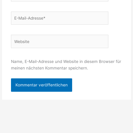
E-
Mail-
Adresse*
Website
Name, E-Mail-Adresse und Website in diesem Browser für
meinen nächsten Kommentar speichern.