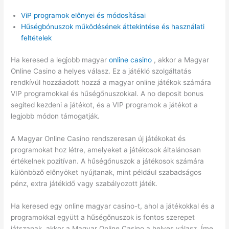
ViP programok előnyei és módosításai
Hűségbónuszok működésének áttekintése és használati
feltételek
Ha keresed a legjobb magyar
online casino
, akkor a Magyar
Online Casino a helyes válasz. Ez a játékló szolgáltatás
rendkívül hozzáadott hozzá a magyar online játékok számára
VIP programokkal és hűségőnuszokkal. A no deposit bonus
segíted kezdeni a játékot, és a VIP programok a játékot a
legjobb módon támogatják.
A Magyar Online Casino rendszeresan új játékokat és
programokat hoz létre, amelyeket a játékosok általánosan
értékelnek pozitívan. A hűségőnuszok a játékosok számára
különböző előnyöket nyújtanak, mint például szabadságos
pénz, extra játékidő vagy szabályozott játék.
Ha keresed egy online magyar casino-t, ahol a játékokkal és a
programokkal együtt a hűségőnuszok is fontos szerepet
játszanak, akkor a Magyar Online Casino a helyes válasz. Íme