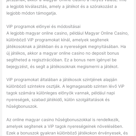
a legjobb kiválasztás, amely a játékot és a szórakozást a
legjobb módon támogatja.
ViP programok előnyei és módosításai
A legjobb magyar online casino, például Magyar Online Casino,
különböző ViP programokat kínál, amelyek segítenek
játékosoknak a játékban és a nyereségek megnyitásában. Ha
új játékos, akkor a magyar online casino no deposit bonus
segítheted a regisztrációban. Ez a bonus nem igényel be
bejegyzést, és segít a játékosoknak megismerni a játékot.
ViP programokat általában a játékosok szintjének alapján
különböző szintekre osztják. A legmagasabb szinten lévő ViP
tagok számára különleges előnyök vannak, például napi
nyereségek, szabad játékidő, külön szolgáltatások és
hűségbonuszok.
Az online magyar casino hűségbonuszokkal is rendelkezik,
amelyek segítenek a ViP tagok nyereségeinek növelésében.
Ezek a bonuszok gyakran különböző játékokon érvényesek, és