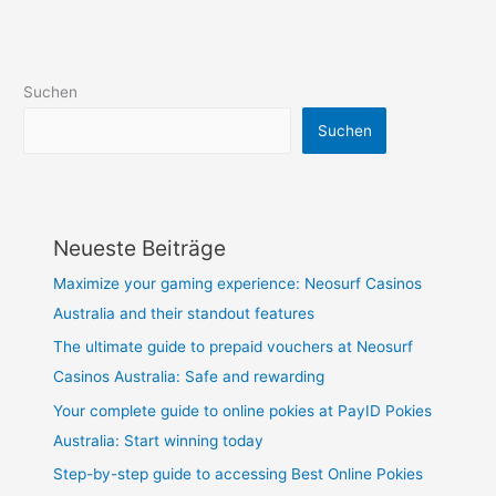
Suchen
Suchen
Neueste Beiträge
Maximize your gaming experience: Neosurf Casinos
Australia and their standout features
The ultimate guide to prepaid vouchers at Neosurf
Casinos Australia: Safe and rewarding
Your complete guide to online pokies at PayID Pokies
Australia: Start winning today
Step-by-step guide to accessing Best Online Pokies