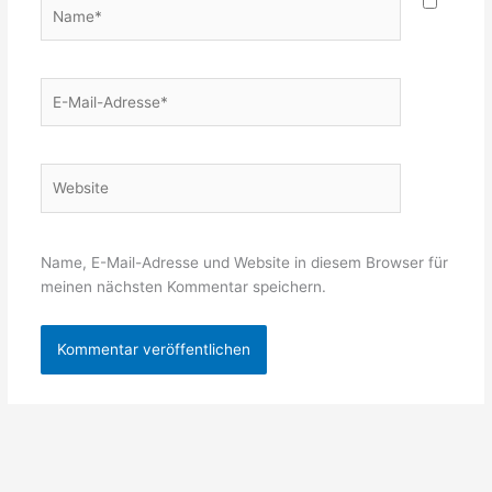
Name*
E-
Mail-
Adresse*
Website
Name, E-Mail-Adresse und Website in diesem Browser für
meinen nächsten Kommentar speichern.