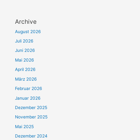
Archive
August 2026
Juli 2026
Juni 2026
Mai 2026
April 2026
März 2026
Februar 2026
Januar 2026
Dezember 2025
November 2025
Mai 2025
Dezember 2024