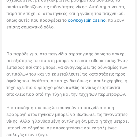
οποία καθορίζουν τις πιθανότητες νίκης. Αυτό σημαίνει ότι,
παρά την τύχη, οι στρατηγικές και η γνώση του παιχνιδιού,
όπως αυτές που προσφέρει το
cowboyspin casino
, παίζουν
επίσης σημαντικό ρόλο.
Για παράδειγμα, στα παιχνίδια στρατηγικής όπως το πόκερ,
οι δεξιότητες του παίκτη μπορεί να είναι καθοριστικές. Ένας
έμπειρος παίκτης μπορεί να αναγνωρίσει τις αδυναμίες των
αντιπάλων του και να εκμεταλλευτεί τις καταστάσεις προς
όφελός του. Αντίθετα, σε παιχνίδια όπως οι κουλοχέρηδες, η
τύχη έχει πιο κυρίαρχο ρόλο, καθώς οι νίκες εξαρτώνται
αποκλειστικά από την τύχη και την τύχη των περιστροφών.
Η κατανόηση του πώς λειτουργούν τα παιχνίδια και η
εφαρμογή στρατηγικών μπορεί να βελτιώσει τις πιθανότητες
νίκης. Αλλά η λανθασμένη αντίληψη ότι μόνο η τύχη μετράει
μπορεί να οδηγήσει σε απογοητεύσεις και εσφαλμένες
επιλογές στον τζόγο.