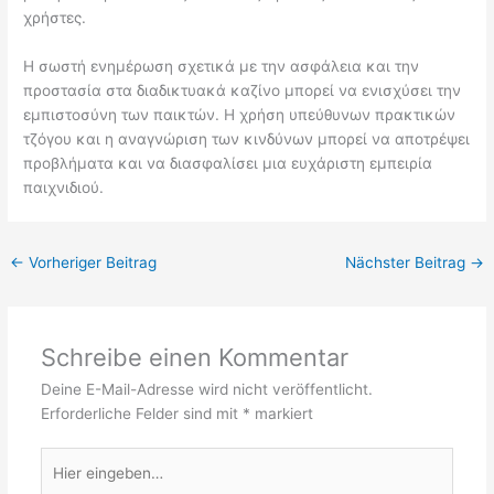
χρήστες.
Η σωστή ενημέρωση σχετικά με την ασφάλεια και την
προστασία στα διαδικτυακά καζίνο μπορεί να ενισχύσει την
εμπιστοσύνη των παικτών. Η χρήση υπεύθυνων πρακτικών
τζόγου και η αναγνώριση των κινδύνων μπορεί να αποτρέψει
προβλήματα και να διασφαλίσει μια ευχάριστη εμπειρία
παιχνιδιού.
←
Vorheriger Beitrag
Nächster Beitrag
→
Schreibe einen Kommentar
Deine E-Mail-Adresse wird nicht veröffentlicht.
Erforderliche Felder sind mit
*
markiert
Hier
eingeben…