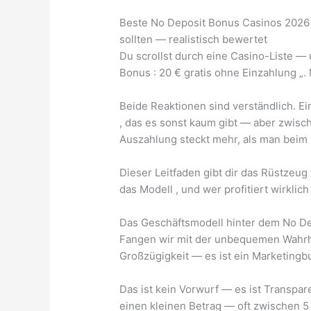
Beste No Deposit Bonus Casinos 2026 
sollten — realistisch bewertet
Du scrollst durch eine Casino-Liste — u
Bonus : 20 € gratis ohne Einzahlung „.
Beide Reaktionen sind verständlich. Ei
, das es sonst kaum gibt — aber zwis
Auszahlung steckt mehr, als man beim 
Dieser Leitfaden gibt dir das Rüstzeug
das Modell , und wer profitiert wirklich
Das Geschäftsmodell hinter dem No D
Fangen wir mit der unbequemen Wahrhe
Großzügigkeit — es ist ein Marketingbu
Das ist kein Vorwurf — es ist Transpar
einen kleinen Betrag — oft zwischen 5 