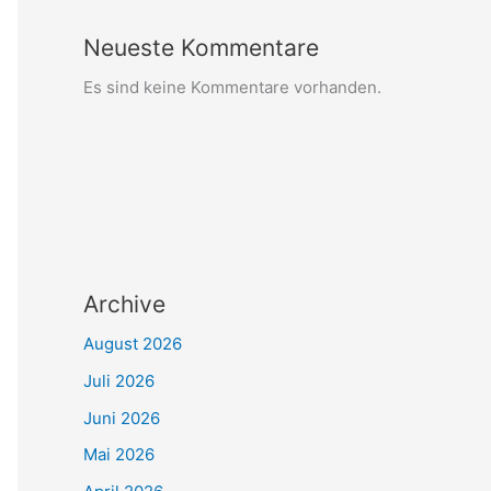
Neueste Kommentare
Es sind keine Kommentare vorhanden.
Archive
August 2026
Juli 2026
Juni 2026
Mai 2026