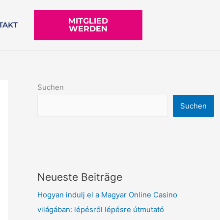
MITGLIED
TAKT
WERDEN
Suchen
Suchen
Neueste Beiträge
Hogyan indulj el a Magyar Online Casino
világában: lépésről lépésre útmutató