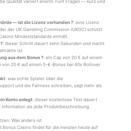
die Qualität variiert enorm. Fünf Fragen — kurz und
örde — ist die Lizenz vorhanden ?
: eine Lizenz
oder der UK Gambling Commission (UKGC) schützt
 Casino Mindeststandards einhält.
 ?
: dieser Schritt dauert zehn Sekunden und macht
ttraktiv ist.
lung aus dem Bonus ?
: ein Cap von 20 € auf einem
p von 20 € auf einem 5-€-Bonus bei 60x Rollover
nkt
: was echte Spieler über die
pport und die Fairness schreiben, sagt mehr als
ein Konto anlegt
: dieser kostenlose Test dauert
e Information als jede Produktbeschreibung.
tzen: Was anders ist
 Bonus Casino findet für die meisten heute auf