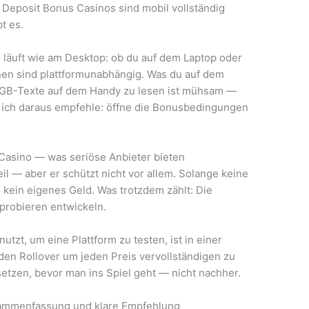
Deposit Bonus Casinos sind mobil vollständig
t es.
läuft wie am Desktop: ob du auf dem Laptop oder
nen sind plattformunabhängig. Was du auf dem
AGB-Texte auf dem Handy zu lesen ist mühsam —
 ich daraus empfehle: öffne die Bonusbedingungen
Casino — was seriöse Anbieter bieten
eil — aber er schützt nicht vor allem. Solange keine
n kein eigenes Geld. Was trotzdem zählt: Die
probieren entwickeln.
utzt, um eine Plattform zu testen, ist in einer
den Rollover um jeden Preis vervollständigen zu
 setzen, bevor man ins Spiel geht — nicht nachher.
ammenfassung und klare Empfehlung