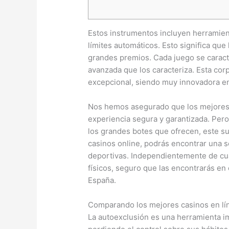
Estos instrumentos incluyen herramien
límites automáticos. Esto significa que
grandes premios. Cada juego se caracte
avanzada que los caracteriza. Esta cor
excepcional, siendo muy innovadora e
Nos hemos asegurado que los mejores
experiencia segura y garantizada. Pero 
los grandes botes que ofrecen, este s
casinos online, podrás encontrar una 
deportivas. Independientemente de cuá
físicos, seguro que las encontrarás en
España.
Comparando los mejores casinos en lí
La autoexclusión es una herramienta i