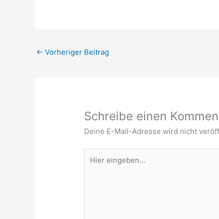
←
Vorheriger Beitrag
Schreibe einen Kommen
Deine E-Mail-Adresse wird nicht veröff
Hier
eingeben…