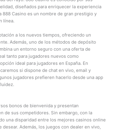
lidad, diseñados para enriquecer la experiencia
ma 888 Casino es un nombre de gran prestigio y
n línea.
tación a los nuevos tiempos, ofreciendo un
ente. Además, uno de los métodos de depósito
ombina un entorno seguro con una oferta de
deal tanto para jugadores nuevos como
opción ideal para jugadores en España. En
icaremos si dispone de chat en vivo, email y
algunos jugadores prefieren hacerlo desde una app
luidez.
rsos bonos de bienvenida y presentan
uen de sus competidores. Sin embargo, con la
o una disparidad entre los mejores casinos online
 desear. Además, los juegos con dealer en vivo,