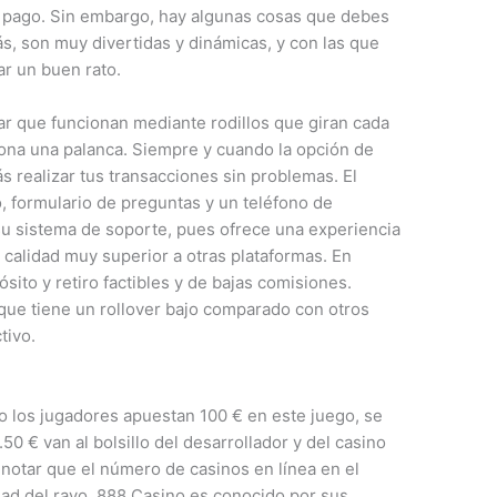
e pago. Sin embargo, hay algunas cosas que debes
s, son muy divertidas y dinámicas, y con las que
ar un buen rato.
r que funcionan mediante rodillos que giran cada
ona una palanca. Siempre y cuando la opción de
ás realizar tus transacciones sin problemas. El
, formulario de preguntas y un teléfono de
su sistema de soporte, pues ofrece una experiencia
 calidad muy superior a otras plataformas. En
ito y retiro factibles y de bajas comisiones.
ue tiene un rollover bajo comparado con otros
tivo.
o los jugadores apuestan 100 € en este juego, se
50 € van al bolsillo del desarrollador y del casino
notar que el número de casinos en línea en el
ad del rayo. 888 Casino es conocido por sus