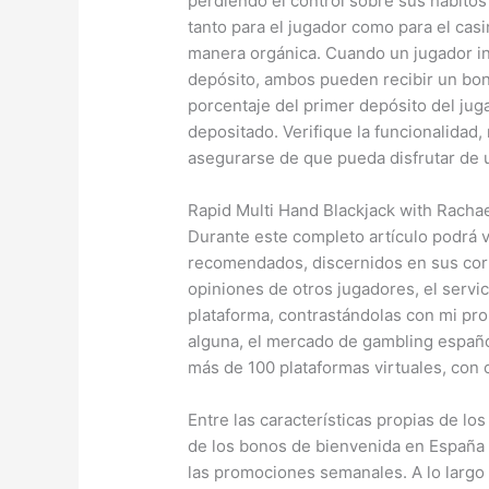
perdiendo el control sobre sus hábitos
tanto para el jugador como para el cas
manera orgánica. Cuando un jugador inv
depósito, ambos pueden recibir un bo
porcentaje del primer depósito del juga
depositado. Verifique la funcionalidad, 
asegurarse de que pueda disfrutar de u
Rapid Multi Hand Blackjack with Racha
Durante este completo artículo podrá v
recomendados, discernidos en sus cor
opiniones de otros jugadores, el servic
plataforma, contrastándolas con mi prop
alguna, el mercado de gambling españo
más de 100 plataformas virtuales, con 
Entre las características propias de los
de los bonos de bienvenida en España 
las promociones semanales. A lo largo 