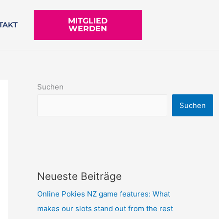
MITGLIED
TAKT
WERDEN
Suchen
Suchen
Neueste Beiträge
Online Pokies NZ game features: What
makes our slots stand out from the rest