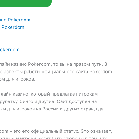
ино Pokerdom
о Pokerdom
Pokerdom
айн казино Pokerdom, то вы на правом пути. В
е аспекты работы официального сайта Pokerdom
м для игроков.
лайн казино, который предлагает игрокам
рулетку, бинго и другие. Сайт доступен на
ым для игроков из России и других стран, где
.
om – это его официальный статус. Это означает,
ежным, и игроки могут быть уверены в том, что