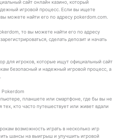
циальный сайт онлайн казино, который
адежный игровой процесс. Если вы ищете
 вы можете найти его по адресу pokerdom.com.
okerdom, то вы можете найти его по адресу
зарегистрироваться, сделать депозит и начать
ор для игроков, которые ищут официальный сайт
окам безопасный и надежный игровой процесс, а
.
о Pokerdom
пьютере, планшете или смартфоне, где бы вы не
я тех, кто часто путешествует или живет вдали
рокам возможность играть в несколько игр
чить шансы на выигрыш и улучшить игровой