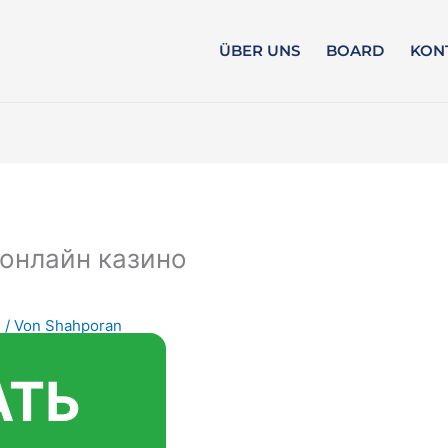
ÜBER UNS
BOARD
KON
онлайн казино
n
/ Von
Shahporan
н казино Pokerdom
АТЬ