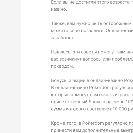
Если вы не достигли этого возраста,
казино.
Также, вам нужно быть осторожным
можете себе позволить. Онлайн-кази
заработка.
Надеюсь, эти советы помогут вам нач
вас возникнут вопросы или проблемы
покердом.
Бонусы и акции в онлайн-казино Po
В онлайн-казино Pokerdom регулярн
которые помогут вам начать играть
приветственный бонус в размере 10
сумма которого составляет 10 000 р
Кроме того, в Pokerdom регулярно п
принести вам дополнительные выигр