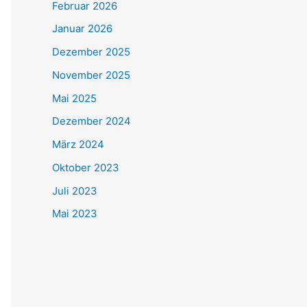
Februar 2026
Januar 2026
Dezember 2025
November 2025
Mai 2025
Dezember 2024
März 2024
Oktober 2023
Juli 2023
Mai 2023