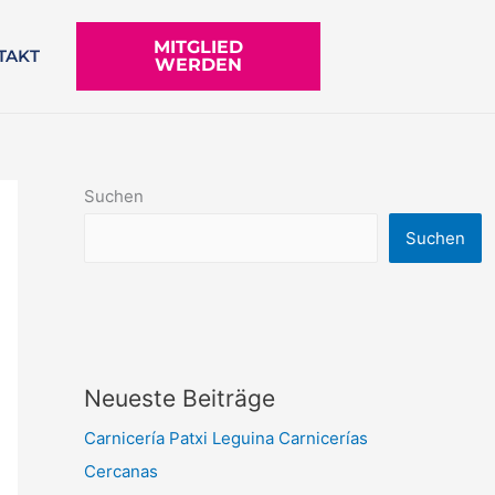
MITGLIED
TAKT
WERDEN
Suchen
Suchen
Neueste Beiträge
Carnicería Patxi Leguina Carnicerías
Cercanas