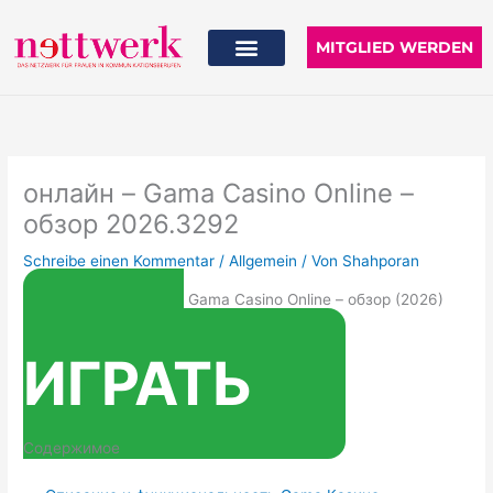
Zum
Inhalt
MITGLIED WERDEN
springen
онлайн – Gama Casino Online –
обзор 2026.3292
Schreibe einen Kommentar
/
Allgemein
/ Von
Shahporan
Гама казино онлайн – Gama Casino Online – обзор (2026)
ИГРАТЬ
Содержимое