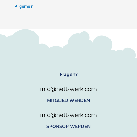
Allgemein
Fragen?
info@nett-werk.com
MITGLIED WERDEN
info@nett-werk.com
SPONSOR WERDEN