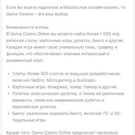
Если вы ищете надежное и безопасное онлайн-казино, то
Gama Казино – это ваш выбор.
Возможности и игры
В Gama Casino Online вы можете найти более 1 000 игр,
включая слоты, карточные игры, рулетку, бинго и другие.
Каждая игра имеет свою уникальную тему, графику и
функции, что обеспечивает игрокам интересный и
динамичный опыт.
Слоты: более 500 слотов от ведущих разработчиков,
включая NetEnt, Microgaming и Quickspin.
Карточные игры: блэкджек, покер, бэккар и другие.
Рулетка: классическая рулетка, а также ее различные
варианты, такие как американская рулетка и
европейская рулетка.
Бинго: различные варианты бинго, включая 75- и 90-
тицельные игры.
Кроме того, Gama Casino Online предлагает несколько