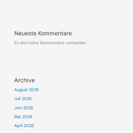
Neueste Kommentare
Es sind keine Kommentare vorhanden.
Archive
August 2026
Juli 2026
Juni 2026
Mai 2026
April 2026