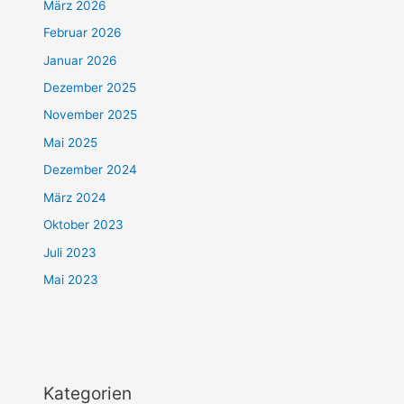
März 2026
Februar 2026
Januar 2026
Dezember 2025
November 2025
Mai 2025
Dezember 2024
März 2024
Oktober 2023
Juli 2023
Mai 2023
Kategorien