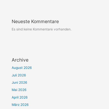
Neueste Kommentare
Es sind keine Kommentare vorhanden.
Archive
August 2026
Juli 2026
Juni 2026
Mai 2026
April 2026
März 2026