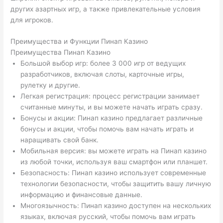
других азартных игр, а также привлекательные условия
для игроков.
Преимущества и Функции Пинап Казино
Преимущества Пинап Казино
Большой выбор игр: более 3 000 игр от ведущих
разработчиков, включая слоты, карточные игры,
рулетку и другие.
Легкая регистрация: процесс регистрации занимает
считанные минуты, и вы можете начать играть сразу.
Бонусы и акции: Пинап казино предлагает различные
бонусы и акции, чтобы помочь вам начать играть и
наращивать свой банк.
Мобильная версия: вы можете играть на Пинап казино
из любой точки, используя ваш смартфон или планшет.
Безопасность: Пинап казино использует современные
технологии безопасности, чтобы защитить вашу личную
информацию и финансовые данные.
Многоязычность: Пинап казино доступен на нескольких
языках, включая русский, чтобы помочь вам играть