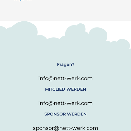
Fragen?
info@nett-werk.com
MITGLIED WERDEN
info@nett-werk.com
SPONSOR WERDEN
sponsor@nett-werk.com