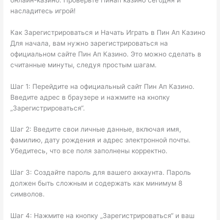
насладитесь игрой!
Как Зарегистрироваться и Начать Играть в Пин Ап Казино
Для начала, вам нужно зарегистрироваться на
официальном сайте Пин Ап Казино. Это можно сделать в
считанные минуты, следуя простым шагам.
Шаг 1: Перейдите на официальный сайт Пин Ап Казино.
Введите адрес в браузере и нажмите на кнопку
„Зарегистрироваться“.
Шаг 2: Введите свои личные данные, включая имя,
фамилию, дату рождения и адрес электронной почты.
Убедитесь, что все поля заполнены корректно.
Шаг 3: Создайте пароль для вашего аккаунта. Пароль
должен быть сложным и содержать как минимум 8
символов.
Шаг 4: Нажмите на кнопку „Зарегистрироваться“ и ваш