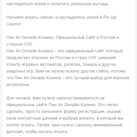
насладиться игрой и получать реальные выгоды.
Начните играть сейчас и насладитесь игрой в Pin Up
Casino!
Пин Ап Онлайн Казино: Официальный Сайт в России и
странах СНГ
Пин Ап Онлайн Казино – это официальный сайт, который
предлагает игрокам из России и стран СНГ широкий
спектр игровых автоматов, рулетки, покера и других
азартных игр. Вам не нужно искать другие сайты, потому
что Пин Ап Онлайн Казино – это лучший выбор для игроков
из региона.
Для начала, вам нужно зарегистрироваться на
официальном сайте Пин Ап Онлайн Казино. Это легко
сделать, просто заполните форму регистрации, указав
свои контактные данные и выбрав валюту, в которой вы
хотите играть. Затем, вам нужно сделать минимальный
депозит, чтобы начать играть.