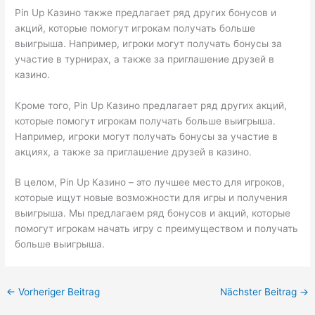
Pin Up Казино также предлагает ряд других бонусов и
акций, которые помогут игрокам получать больше
выигрыша. Например, игроки могут получать бонусы за
участие в турнирах, а также за приглашение друзей в
казино.
Кроме того, Pin Up Казино предлагает ряд других акций,
которые помогут игрокам получать больше выигрыша.
Например, игроки могут получать бонусы за участие в
акциях, а также за приглашение друзей в казино.
В целом, Pin Up Казино – это лучшее место для игроков,
которые ищут новые возможности для игры и получения
выигрыша. Мы предлагаем ряд бонусов и акций, которые
помогут игрокам начать игру с преимуществом и получать
больше выигрыша.
←
Vorheriger Beitrag
Nächster Beitrag
→