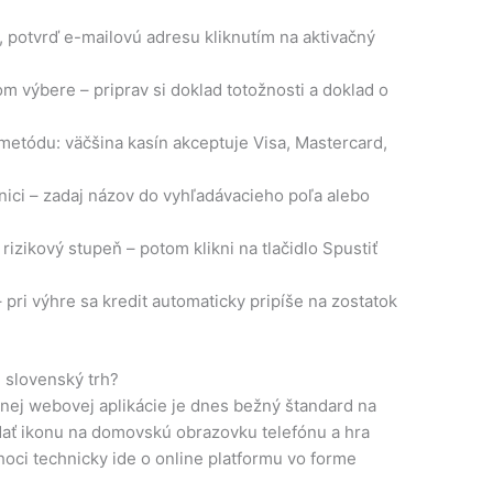
, potvrď e-mailovú adresu kliknutím na aktivačný
vom výbere – priprav si doklad totožnosti a doklad o
 metódu: väčšina kasín akceptuje Visa, Mastercard,
žnici – zadaj názov do vyhľadávacieho poľa alebo
rizikový stupeň – potom klikni na tlačidlo Spustiť
– pri výhre sa kredit automaticky pripíše na zostatok
e slovenský trh?
nej webovej aplikácie je dnes bežný štandard na
dať ikonu na domovskú obrazovku telefónu a hra
 hoci technicky ide o online platformu vo forme