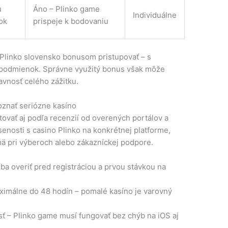
ú
Áno – Plinko game
Individuálne
vok
prispeje k bodovaniu
k Plinko slovensko bonusom pristupovať – s
 podmienok. Správne využitý bonus však môže
avnosť celého zážitku.
oznať seriózne kasíno
tovať aj podľa recenzií od overených portálov a
úsenosti s casino Plinko na konkrétnej platforme,
ä pri výberoch alebo zákazníckej podpore.
reba overiť pred registráciou a prvou stávkou na
ximálne do 48 hodín – pomalé kasíno je varovný
sť – Plinko game musí fungovať bez chýb na iOS aj