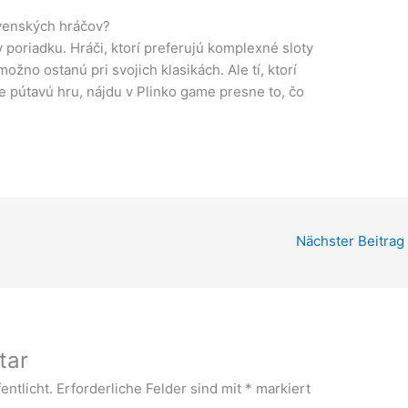
ovenských hráčov?
v poriadku. Hráči, ktorí preferujú komplexné sloty
možno ostanú pri svojich klasikách. Ale tí, ktorí
ne pútavú hru, nájdu v Plinko game presne to, čo
Nächster Beitrag
tar
entlicht.
Erforderliche Felder sind mit
*
markiert