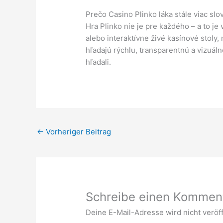
Prečo Casino Plinko láka stále viac sl
Hra Plinko nie je pre každého – a to je 
alebo interaktívne živé kasínové stoly, 
hľadajú rýchlu, transparentnú a vizuál
hľadali.
←
Vorheriger Beitrag
Schreibe einen Kommen
Deine E-Mail-Adresse wird nicht veröff