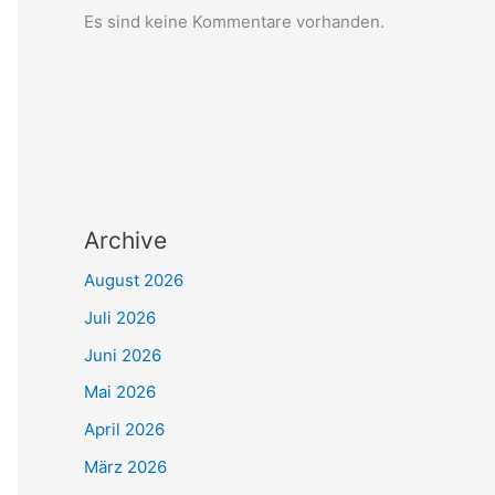
Es sind keine Kommentare vorhanden.
Archive
August 2026
Juli 2026
Juni 2026
Mai 2026
April 2026
März 2026