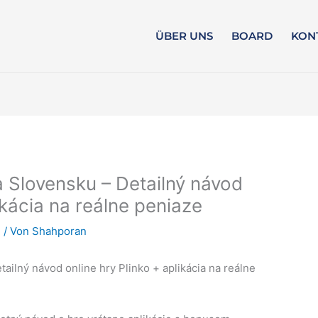
ÜBER UNS
BOARD
KON
a Slovensku – Detailný návod
ikácia na reálne peniaze
n
/ Von
Shahporan
ailný návod online hry Plinko + aplikácia na reálne