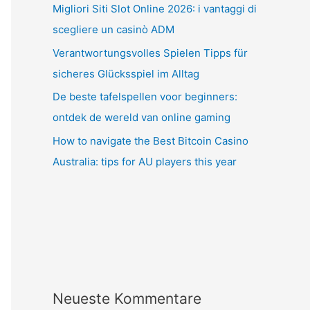
Migliori Siti Slot Online 2026: i vantaggi di
scegliere un casinò ADM
Verantwortungsvolles Spielen Tipps für
sicheres Glücksspiel im Alltag
De beste tafelspellen voor beginners:
ontdek de wereld van online gaming
How to navigate the Best Bitcoin Casino
Australia: tips for AU players this year
Neueste Kommentare