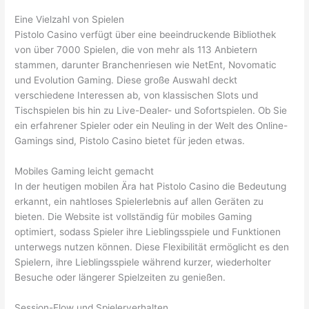
Eine Vielzahl von Spielen
Pistolo Casino verfügt über eine beeindruckende Bibliothek
von über 7000 Spielen, die von mehr als 113 Anbietern
stammen, darunter Branchenriesen wie NetEnt, Novomatic
und Evolution Gaming. Diese große Auswahl deckt
verschiedene Interessen ab, von klassischen Slots und
Tischspielen bis hin zu Live-Dealer- und Sofortspielen. Ob Sie
ein erfahrener Spieler oder ein Neuling in der Welt des Online-
Gamings sind, Pistolo Casino bietet für jeden etwas.
Mobiles Gaming leicht gemacht
In der heutigen mobilen Ära hat Pistolo Casino die Bedeutung
erkannt, ein nahtloses Spielerlebnis auf allen Geräten zu
bieten. Die Website ist vollständig für mobiles Gaming
optimiert, sodass Spieler ihre Lieblingsspiele und Funktionen
unterwegs nutzen können. Diese Flexibilität ermöglicht es den
Spielern, ihre Lieblingsspiele während kurzer, wiederholter
Besuche oder längerer Spielzeiten zu genießen.
Session-Flow und Spielerverhalten