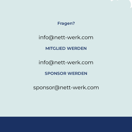
Fragen?
info@nett-werk.com
MITGLIED WERDEN
info@nett-werk.com
SPONSOR WERDEN
sponsor@nett-werk.com