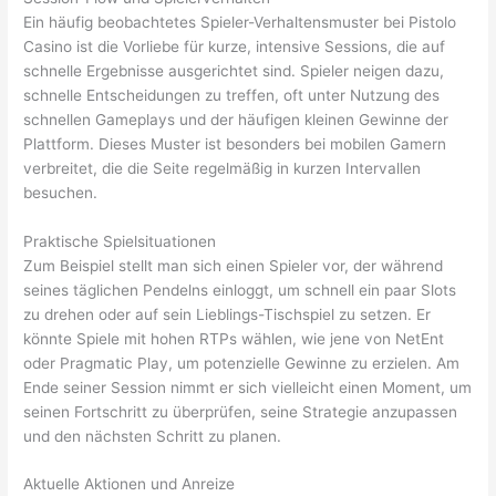
Ein häufig beobachtetes Spieler-Verhaltensmuster bei Pistolo
Casino ist die Vorliebe für kurze, intensive Sessions, die auf
schnelle Ergebnisse ausgerichtet sind. Spieler neigen dazu,
schnelle Entscheidungen zu treffen, oft unter Nutzung des
schnellen Gameplays und der häufigen kleinen Gewinne der
Plattform. Dieses Muster ist besonders bei mobilen Gamern
verbreitet, die die Seite regelmäßig in kurzen Intervallen
besuchen.
Praktische Spielsituationen
Zum Beispiel stellt man sich einen Spieler vor, der während
seines täglichen Pendelns einloggt, um schnell ein paar Slots
zu drehen oder auf sein Lieblings-Tischspiel zu setzen. Er
könnte Spiele mit hohen RTPs wählen, wie jene von NetEnt
oder Pragmatic Play, um potenzielle Gewinne zu erzielen. Am
Ende seiner Session nimmt er sich vielleicht einen Moment, um
seinen Fortschritt zu überprüfen, seine Strategie anzupassen
und den nächsten Schritt zu planen.
Aktuelle Aktionen und Anreize