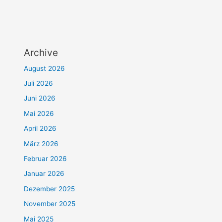
Archive
August 2026
Juli 2026
Juni 2026
Mai 2026
April 2026
März 2026
Februar 2026
Januar 2026
Dezember 2025
November 2025
Mai 2025