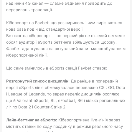
надійний 4G канал — слабке з’єднання приводить до
переривань трансляції.
Кіберспорт на Favbet: що розширилось і чим вирізняється
нова база подій від стандартної версії
Беттинг на кіберспорт — не перший рік не нішевий сегмент:
обсяг аудиторії eSports беттинга збільшується щороку.
Фавбет адаптувався на актуальний запит масштабуванням
кіберспортивної лінії.
Що саме змінилось в eSports секції Favbet ставок:
Розгорнутий список дисциплін:
Де раніше в попередній
версії eSports лінія обмежувалась переважно CS : GO, Dota
і League of Legends, то зараз перелік дисциплін охоплює
ще й Valorant eSports, RL, eFootball, R6 і кілька регіональних
ліг по Dota 2 і Counter-Strike 2.
Лайв-беттинг на eSports:
Кіберспортивна live-лінія зараз
містить ставки по ходу поєдинку в режимі реального часу