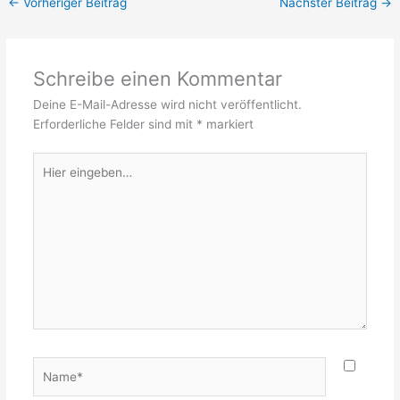
←
Vorheriger Beitrag
Nächster Beitrag
→
Schreibe einen Kommentar
Deine E-Mail-Adresse wird nicht veröffentlicht.
Erforderliche Felder sind mit
*
markiert
Hier
eingeben…
Name*