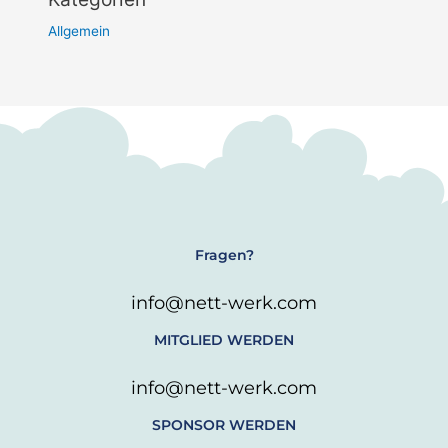
Allgemein
Fragen?
info@nett-werk.com
MITGLIED WERDEN
info@nett-werk.com
SPONSOR WERDEN