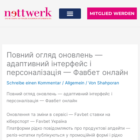
Zum
Inhalt
MITGLIED WERDEN
springen
Повний огляд оновлень —
адаптивний інтерфейс і
персоналізація — Фавбет онлайн
Schreibe einen Kommentar
/
Allgemein
/ Von
Shahporan
Повний огляд оновлень — адаптивний інтерфейс і
персоналізація — Фавбет онлайн
Оновлення та зміни в сервісі — Favbet ставки на
кіберспорт — Favbet Україна
Платформи рідко повідомляють про продуктові апдейти —
реліз-нотатки публікуються у промоційній формі і рідко