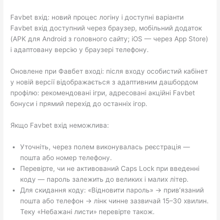
Favbet вхід: новий процес логіну і доступні варіанти
Favbet вхід доступний через браузер, мобільний додаток
(APK для Android з головного сайту; iOS — через App Store)
і адаптовану версію у браузері телефону.
Оновлене при Фавбет вході: після входу особистий кабінет
у новій версії відображається з адаптивним дашбордом
профілю: рекомендовані ігри, адресовані акційні Favbet
бонуси і прямий перехід до останніх ігор.
Якщо Favbet вхід неможлива:
Уточніть, через полем виконувалась реєстрація —
пошта або номер телефону.
Перевірте, чи не активований Caps Lock при введенні
коду — пароль залежить до великих і малих літер.
Для скидання коду: «Відновити пароль» → прив’язаний
пошта або телефон → лінк чинне зазвичай 15–30 хвилин.
Теку «Небажані листи» перевірте також.