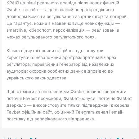
КРАІЛ на рівні реального досвіду після нових функцій
Фавбет онлайн — ліцензований оператор з діючою
дозволом Комісії з регулювання азартних ігор та лотерей.
Це гарантує: кожне з названих вище нових функцій —
smart live, кіберспорт, персоналізація — реалізовані в
межах регульованого регуляторного поля.
Кілька відчутні прояви офіційного дозволу для
користувача: незалежний арбітраж претензій через
регулятора; перевірений генератор від незалежних
аудиторів; охорона особистих даних відповідно до
українського законодавства.
Щоб стежити за оновленнями Фавбет казино і знаходити
поточні Favbet промокоди, Фавбет бонуси і поточне Фавбет
дзеркало — використовуйте тільки підтверджені джерела:
Favbet офіційний сайт, офіційний Telegram-канал і email-
розсилку від верифікованого відправника.