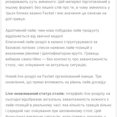
розкривають суть зміненого. Цей матеріал підготовлений у
іншому форматі: без лишніх слів про те, в чому змінилось у
трьох блоках казино Favbet і яке значення це означає на
ділі гравця.
Адаптивний лайв: чим нова побудова лайв-продукту
відрізняється від звичної моделі
Класичний лайв-розділ в казино структурувався за
базовою логікою: список наявних лайв-позицій з
вказаними рівнями і ідентифікатором крупʼє. Гравець
вибирав самостійно — без контексту про завантаженість
столу, час очікування чи актуальну ситуацію.
Новий live-розділ на Favbet організований інакше. Три
оновлення, що прямо впливають на рівень лайв досвіду:
Live-оновлюваний статус столів:
Інтерфейс live-розділу на
сьогодні відображає актуальну завантаженість кожного з
лайв-позицій в реальному часі: яка кількість гравців вільно
і середній час очікування при заповненому столі. Цей
функціонал виключає ситуацію, коли гравець заходить у