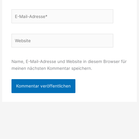
E-
Mail-
Adresse*
Website
Name, E-Mail-Adresse und Website in diesem Browser für
meinen nächsten Kommentar speichern.