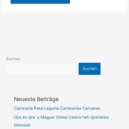
Suchen
Suchen
Neueste Beiträge
Carnicería Patxi Leguina Carnicerías Cercanas
Újra és újra: a Magyar Online Casino heti újratöltési
bónuszai