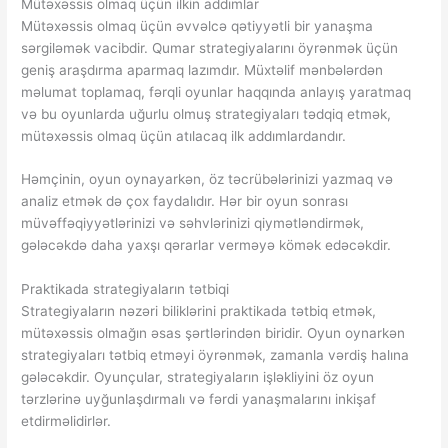
Mütəxəssis olmaq üçün ilkin addımlar
Mütəxəssis olmaq üçün əvvəlcə qətiyyətli bir yanaşma
sərgiləmək vacibdir. Qumar strategiyalarını öyrənmək üçün
geniş araşdırma aparmaq lazımdır. Müxtəlif mənbələrdən
məlumat toplamaq, fərqli oyunlar haqqında anlayış yaratmaq
və bu oyunlarda uğurlu olmuş strategiyaları tədqiq etmək,
mütəxəssis olmaq üçün atılacaq ilk addımlardandır.
Həmçinin, oyun oynayarkən, öz təcrübələrinizi yazmaq və
analiz etmək də çox faydalıdır. Hər bir oyun sonrası
müvəffəqiyyətlərinizi və səhvlərinizi qiymətləndirmək,
gələcəkdə daha yaxşı qərarlar verməyə kömək edəcəkdir.
Praktikada strategiyaların tətbiqi
Strategiyaların nəzəri biliklərini praktikada tətbiq etmək,
mütəxəssis olmağın əsas şərtlərindən biridir. Oyun oynarkən
strategiyaları tətbiq etməyi öyrənmək, zamanla vərdiş halına
gələcəkdir. Oyunçular, strategiyaların işləkliyini öz oyun
tərzlərinə uyğunlaşdırmalı və fərdi yanaşmalarını inkişaf
etdirməlidirlər.