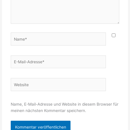
Name*
E-
Mail-
Adresse*
Website
Name, E-Mail-Adresse und Website in diesem Browser für
meinen nächsten Kommentar speichern.