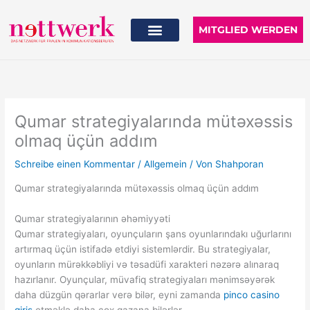
Zum
Inhalt
MITGLIED WERDEN
springen
Qumar strategiyalarında mütəxəssis
olmaq üçün addım
Schreibe einen Kommentar
/
Allgemein
/ Von
Shahporan
Qumar strategiyalarında mütəxəssis olmaq üçün addım
Qumar strategiyalarının əhəmiyyəti
Qumar strategiyaları, oyunçuların şans oyunlarındakı uğurlarını
artırmaq üçün istifadə etdiyi sistemlərdir. Bu strategiyalar,
oyunların mürəkkəbliyi və təsadüfi xarakteri nəzərə alınaraq
hazırlanır. Oyunçular, müvafiq strategiyaları mənimsəyərək
daha düzgün qərarlar verə bilər, eyni zamanda
pinco casino
giriş
etməklə daha çox qazana bilərlər.