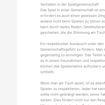
Verhalten in der Spielgemeinschaft
Das Spiel in einer Gemeinschaft ist ei
erfordert es auch einen gewissen Umga
andere nicht beim Spielen zu stören o
kann durch lautes Reden, Gestikulier
geschehen, die die Stimmung am Tisch
Ein respektvoller Austausch unter den 
Gemeinschaftsgefühl zu fördern. Man so
gegenseitig zu ermutigen. Das Teilen 
es in einem freundlichen und respektv
können das Spielerlebnis auflockern 
schließt.
Wenn man am Tisch spielt, ist es ebenf
Spieler zu respektieren. Jeder hat se
sollte nicht gedrängt werden, seine T
setzen. Dies fördert nicht nur den Re