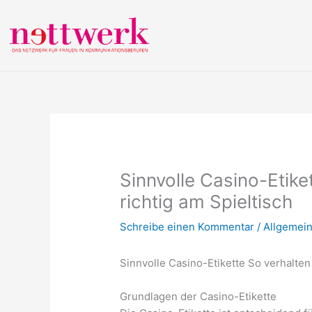
Zum
Inhalt
springen
Sinnvolle Casino-Etike
richtig am Spieltisch
Schreibe einen Kommentar
/
Allgemei
Sinnvolle Casino-Etikette So verhalten 
Grundlagen der Casino-Etikette