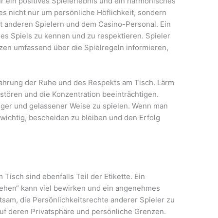
ür ein positives Spielerlebnis und ein harmonisches
es nicht nur um persönliche Höflichkeit, sondern
 anderen Spielern und dem Casino-Personal. Ein
des Spiels zu kennen und zu respektieren. Spieler
tzen umfassend über die Spielregeln informieren,
 Wahrung der Ruhe und des Respekts am Tisch. Lärm
tören und die Konzentration beeinträchtigen.
higer und gelassener Weise zu spielen. Wenn man
 wichtig, bescheiden zu bleiben und den Erfolg
.
isch sind ebenfalls Teil der Etikette. Ein
rsehen“ kann viel bewirken und ein angenehmes
tsam, die Persönlichkeitsrechte anderer Spieler zu
uf deren Privatsphäre und persönliche Grenzen.