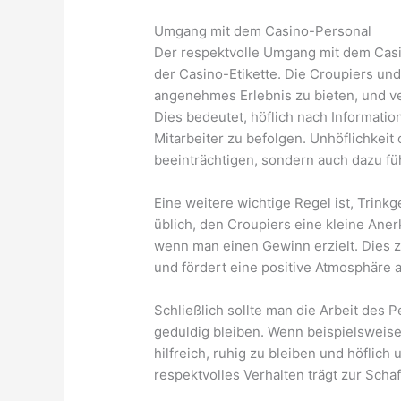
Umgang mit dem Casino-Personal
Der respektvolle Umgang mit dem Casin
der Casino-Etikette. Die Croupiers und
angenehmes Erlebnis zu bieten, und v
Dies bedeutet, höflich nach Informati
Mitarbeiter zu befolgen. Unhöflichkei
beeinträchtigen, sondern auch dazu f
Eine weitere wichtige Regel ist, Trink
üblich, den Croupiers eine kleine Ane
wenn man einen Gewinn erzielt. Dies z
und fördert eine positive Atmosphäre 
Schließlich sollte man die Arbeit des 
geduldig bleiben. Wenn beispielsweise e
hilfreich, ruhig zu bleiben und höflich
respektvolles Verhalten trägt zur Sch