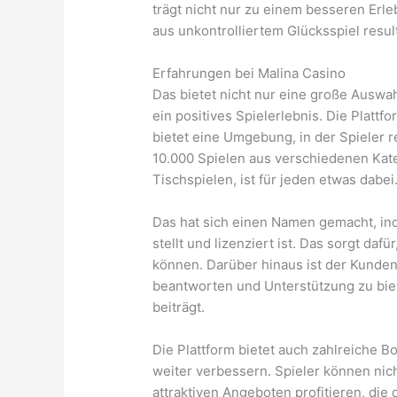
trägt nicht nur zu einem besseren Erle
aus unkontrolliertem Glücksspiel resul
Erfahrungen bei Malina Casino
Das bietet nicht nur eine große Auswa
ein positives Spielerlebnis. Die Platt
bietet eine Umgebung, in der Spieler 
10.000 Spielen aus verschiedenen Kate
Tischspielen, ist für jeden etwas dabei
Das hat sich einen Namen gemacht, i
stellt und lizenziert ist. Das sorgt daf
können. Darüber hinaus ist der Kunden
beantworten und Unterstützung zu bie
beiträgt.
Die Plattform bietet auch zahlreiche 
weiter verbessern. Spieler können nic
attraktiven Angeboten profitieren, di