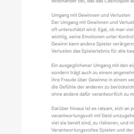
Miteinander bei, das das Casinospiel a
Umgang mit Gewinnen und Verlusten
Der Umgang mit Gewinnen und Verlusten
oft unterschätzt wird. Egal, ob man vie
wichtig, seine Emotionen unter Kontro
Gewinn kann andere Spieler verärgern
Verlusten das Spielerlebnis für alle be
Ein ausgeglichener Umgang mit den eig
sondern trägt auch zu einem angenehme
ihre Freude über Gewinne in einem ve
die Gefühle der anderen zu berücksich
ohne andere dafür verantwortlich zu 
Darüber hinaus ist es ratsam, sich an 
verantwortungsvoll mit Geld umzugehen.
viel sie bereit sind, zu riskieren, und 
Verantwortungsvolles Spielen und der