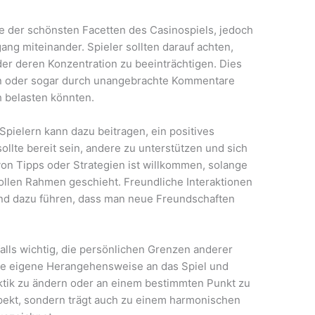
ne der schönsten Facetten des Casinospiels, jedoch
ng miteinander. Spieler sollten darauf achten,
der deren Konzentration zu beeinträchtigen. Dies
en oder sogar durch unangebrachte Kommentare
 belasten könnten.
Spielern kann dazu beitragen, ein positives
llte bereit sein, andere zu unterstützen und sich
von Tipps oder Strategien ist willkommen, solange
ollen Rahmen geschieht. Freundliche Interaktionen
und dazu führen, dass man neue Freundschaften
alls wichtig, die persönlichen Grenzen anderer
ine eigene Herangehensweise an das Spiel und
aktik zu ändern oder an einem bestimmten Punkt zu
spekt, sondern trägt auch zu einem harmonischen