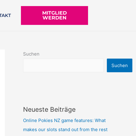
MITGLIED
TAKT
WERDEN
Suchen
Suchen
Neueste Beiträge
Online Pokies NZ game features: What
makes our slots stand out from the rest