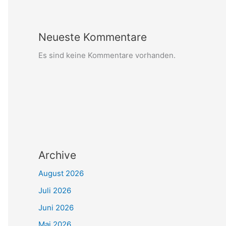
Neueste Kommentare
Es sind keine Kommentare vorhanden.
Archive
August 2026
Juli 2026
Juni 2026
Mai 2026