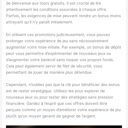
de bienvenue aux tours gratuits. Il est crucial de lire
attentivement les conditions associées à chaque offre.
Parfois, les exigences de mise peuvent rendre un bonus moins
attrayant qu’il n’y paraît initialement.
En utilisant ces promotions judicieusement, vous pouvez
prolonger votre expérience de jeu sans nécessairement
augmenter votre mise initiale. Par exemple, un bonus de dépôt
peut vous permettre d’expérimenter de nouveaux jeux ou
d’augmenter votre bankroll sans risquer vos propres fonds.
Cela peut également servir de filet de sécurité, vous
permettant de jouer de manière plus détendue.
Cependant, n’oubliez pas que la clé pour bénéficier des bonus
est de rester stratégique. Utilisez-les pour explorer de
nouveaux jeux ou pour tester des stratégies sans pression
financière. Gardez à l’esprit que ces offres doivent être
perçues comme un moyen d’améliorer votre expérience de jeu
plutôt qu’un moyen garanti de gagner de l’argent.