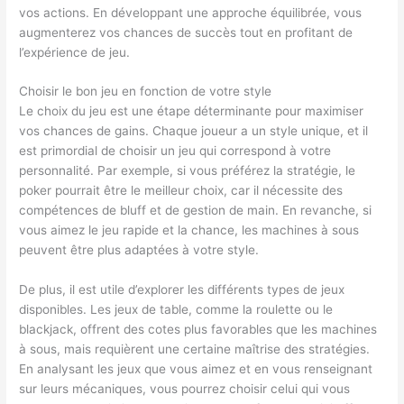
vos actions. En développant une approche équilibrée, vous
augmenterez vos chances de succès tout en profitant de
l’expérience de jeu.
Choisir le bon jeu en fonction de votre style
Le choix du jeu est une étape déterminante pour maximiser
vos chances de gains. Chaque joueur a un style unique, et il
est primordial de choisir un jeu qui correspond à votre
personnalité. Par exemple, si vous préférez la stratégie, le
poker pourrait être le meilleur choix, car il nécessite des
compétences de bluff et de gestion de main. En revanche, si
vous aimez le jeu rapide et la chance, les machines à sous
peuvent être plus adaptées à votre style.
De plus, il est utile d’explorer les différents types de jeux
disponibles. Les jeux de table, comme la roulette ou le
blackjack, offrent des cotes plus favorables que les machines
à sous, mais requièrent une certaine maîtrise des stratégies.
En analysant les jeux que vous aimez et en vous renseignant
sur leurs mécaniques, vous pourrez choisir celui qui vous