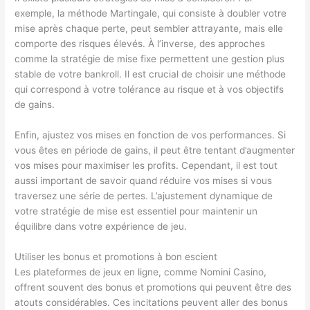
exemple, la méthode Martingale, qui consiste à doubler votre
mise après chaque perte, peut sembler attrayante, mais elle
comporte des risques élevés. À l’inverse, des approches
comme la stratégie de mise fixe permettent une gestion plus
stable de votre bankroll. Il est crucial de choisir une méthode
qui correspond à votre tolérance au risque et à vos objectifs
de gains.
Enfin, ajustez vos mises en fonction de vos performances. Si
vous êtes en période de gains, il peut être tentant d’augmenter
vos mises pour maximiser les profits. Cependant, il est tout
aussi important de savoir quand réduire vos mises si vous
traversez une série de pertes. L’ajustement dynamique de
votre stratégie de mise est essentiel pour maintenir un
équilibre dans votre expérience de jeu.
Utiliser les bonus et promotions à bon escient
Les plateformes de jeux en ligne, comme Nomini Casino,
offrent souvent des bonus et promotions qui peuvent être des
atouts considérables. Ces incitations peuvent aller des bonus