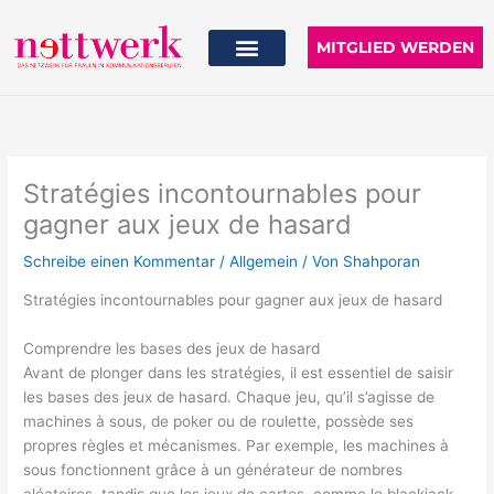
Zum
Inhalt
MITGLIED WERDEN
springen
Stratégies incontournables pour
gagner aux jeux de hasard
Schreibe einen Kommentar
/
Allgemein
/ Von
Shahporan
Stratégies incontournables pour gagner aux jeux de hasard
Comprendre les bases des jeux de hasard
Avant de plonger dans les stratégies, il est essentiel de saisir
les bases des jeux de hasard. Chaque jeu, qu’il s’agisse de
machines à sous, de poker ou de roulette, possède ses
propres règles et mécanismes. Par exemple, les machines à
sous fonctionnent grâce à un générateur de nombres
aléatoires, tandis que les jeux de cartes, comme le blackjack,