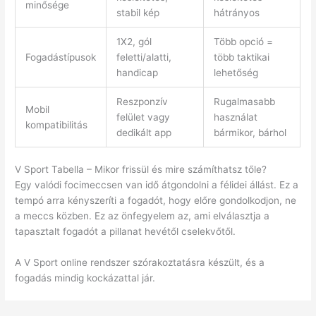
minősége
stabil kép
hátrányos
1X2, gól
Több opció =
Fogadástípusok
feletti/alatti,
több taktikai
handicap
lehetőség
Reszponzív
Rugalmasabb
Mobil
felület vagy
használat
kompatibilitás
dedikált app
bármikor, bárhol
V Sport Tabella – Mikor frissül és mire számíthatsz tőle?
Egy valódi focimeccsen van idő átgondolni a félidei állást. Ez a
tempó arra kényszeríti a fogadót, hogy előre gondolkodjon, ne
a meccs közben. Ez az önfegyelem az, ami elválasztja a
tapasztalt fogadót a pillanat hevétől cselekvőtől.
A V Sport online rendszer szórakoztatásra készült, és a
fogadás mindig kockázattal jár.