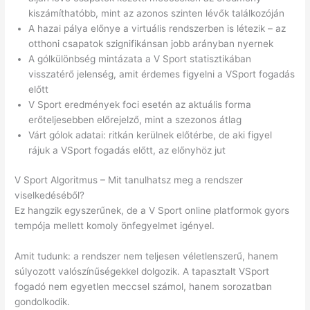
kiszámíthatóbb, mint az azonos szinten lévők találkozóján
A hazai pálya előnye a virtuális rendszerben is létezik – az
otthoni csapatok szignifikánsan jobb arányban nyernek
A gólkülönbség mintázata a V Sport statisztikában
visszatérő jelenség, amit érdemes figyelni a VSport fogadás
előtt
V Sport eredmények foci esetén az aktuális forma
erőteljesebben előrejelző, mint a szezonos átlag
Várt gólok adatai: ritkán kerülnek előtérbe, de aki figyel
rájuk a VSport fogadás előtt, az előnyhöz jut
V Sport Algoritmus – Mit tanulhatsz meg a rendszer
viselkedéséből?
Ez hangzik egyszerűnek, de a V Sport online platformok gyors
tempója mellett komoly önfegyelmet igényel.
Amit tudunk: a rendszer nem teljesen véletlenszerű, hanem
súlyozott valószínűségekkel dolgozik. A tapasztalt VSport
fogadó nem egyetlen meccsel számol, hanem sorozatban
gondolkodik.