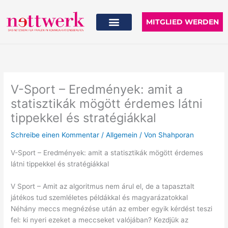
Zum
Inhalt
MITGLIED WERDEN
springen
V-Sport – Eredmények: amit a
statisztikák mögött érdemes látni
tippekkel és stratégiákkal
Schreibe einen Kommentar
/
Allgemein
/ Von
Shahporan
V-Sport – Eredmények: amit a statisztikák mögött érdemes
látni tippekkel és stratégiákkal
V Sport – Amit az algoritmus nem árul el, de a tapasztalt
játékos tud szemléletes példákkal és magyarázatokkal
Néhány meccs megnézése után az ember egyik kérdést teszi
fel: ki nyeri ezeket a meccseket valójában? Kezdjük az