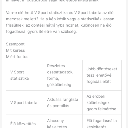
Van-e elérhető V Sport statisztika és V Sport tabella az élő
meccsek mellett? Ha a kép késik vagy a statisztikák lassan
frissülnek, az döntési hátrányba hozhat, különösen ha élő
fogadásnál gyors ítéletre van szükség.
Szempont
Mit keress
Miért fontos
Részletes
Jobb döntéseket
V Sport
csapatadatok,
tesz lehetővé
statisztika
forma,
fogadás előtt
gólkülönbség
Az erőbeli
Aktuális ranglista
V Sport tabella
különbségek
és pontállás
gyors felmérése
Alacsony
Élő fogadásnál a
Élő közvetítés
késleltetés,
késleltetés