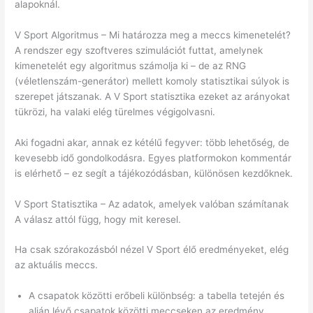
alapoknál.
V Sport Algoritmus – Mi határozza meg a meccs kimenetelét?
A rendszer egy szoftveres szimulációt futtat, amelynek
kimenetelét egy algoritmus számolja ki – de az RNG
(véletlenszám-generátor) mellett komoly statisztikai súlyok is
szerepet játszanak. A V Sport statisztika ezeket az arányokat
tükrözi, ha valaki elég türelmes végigolvasni.
Aki fogadni akar, annak ez kétélű fegyver: több lehetőség, de
kevesebb idő gondolkodásra. Egyes platformokon kommentár
is elérhető – ez segít a tájékozódásban, különösen kezdőknek.
V Sport Statisztika – Az adatok, amelyek valóban számítanak
A válasz attól függ, hogy mit keresel.
Ha csak szórakozásból nézel V Sport élő eredményeket, elég
az aktuális meccs.
A csapatok közötti erőbeli különbség: a tabella tetején és
alján lévő csapatok közötti meccseken az eredmény