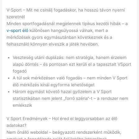
V-Sport – Mit ne csinálj fogadáskor, ha hosszú távon nyerni
szeretnél
Minden sportfogadásnál megjelennek tipikus kezdői hibák – a
v-sport élő
különösen hangsúlyossá válnak, mert a
mérkőzések gyors egymásutánban következnek és a
felhasználó könnyen elveszik a játék hevében.
Veszteség utáni duplázás: nem stratégia, hanem érzelem
alapú döntés – és pontosan ezt kerüli el a tapasztalt VSport
fogadó
A túl sok mérkőzésen való fogadás – nem minden V Sport
élő mérkőzés kínál egyforma lehetőséget
Három egymást követő hazai győzelem a V Sport
statisztikában nem jelent „forró széria“-t – a rendszer nem
emlékszik
V Sport Eredmények – Hol éred el leggyorsabban az élő
adatokat?
Nem önálló weboldal – beágyazott rendszerként működik,
amelyet a fogadóiroda saját felületébe integrálnak.