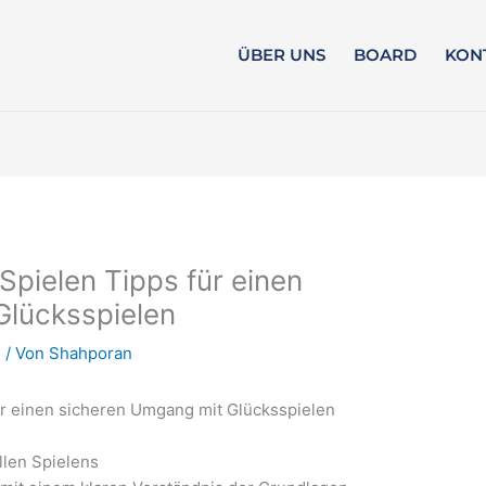
ÜBER UNS
BOARD
KON
Spielen Tipps für einen
Glücksspielen
n
/ Von
Shahporan
ür einen sicheren Umgang mit Glücksspielen
len Spielens