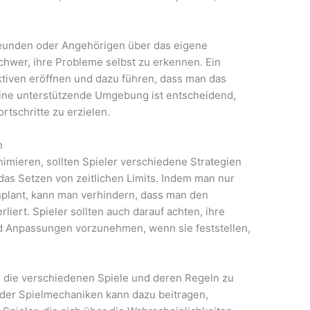
Freunden oder Angehörigen über das eigene
schwer, ihre Probleme selbst zu erkennen. Ein
tiven eröffnen und dazu führen, dass man das
 Eine unterstützende Umgebung ist entscheidend,
tschritte zu erzielen.
n
nimieren, sollten Spieler verschiedene Strategien
das Setzen von zeitlichen Limits. Indem man nur
inplant, kann man verhindern, dass man den
rliert. Spieler sollten auch darauf achten, ihre
d Anpassungen vorzunehmen, wenn sie feststellen,
er die verschiedenen Spiele und deren Regeln zu
 der Spielmechaniken kann dazu beitragen,