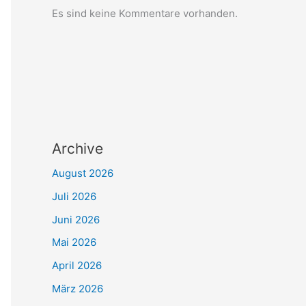
Es sind keine Kommentare vorhanden.
Archive
August 2026
Juli 2026
Juni 2026
Mai 2026
April 2026
März 2026