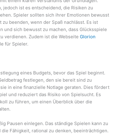
mit einem klaren Verständnis der Grundlagen.
 jedoch ist es entscheidend, die Risiken zu
ehen. Spieler sollten sich ihrer Emotionen bewusst
it zu beenden, wenn der Spaß nachlässt. Es ist
en und sich bewusst zu machen, dass Glücksspiele
zu verdienen. Zudem ist die Webseite
Glorion
e für Spieler.
Festlegung eines Budgets, bevor das Spiel beginnt.
Geldbetrag festlegen, den sie bereit sind zu
sie in eine finanzielle Notlage geraten. Dies fördert
iel und reduziert das Risiko von Spielsucht. Es
okoll zu führen, um einen Überblick über die
lten.
äßig Pausen einlegen. Das ständige Spielen kann zu
ie Fähigkeit, rational zu denken, beeinträchtigen.