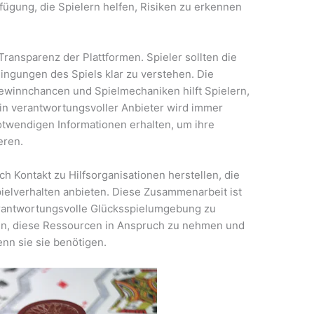
ügung, die Spielern helfen, Risiken zu erkennen
Transparenz der Plattformen. Spieler sollten die
ingungen des Spiels klar zu verstehen. Die
ewinnchancen und Spielmechaniken hilft Spielern,
Ein verantwortungsvoller Anbieter wird immer
notwendigen Informationen erhalten, um ihre
eren.
ch Kontakt zu Hilfsorganisationen herstellen, die
ielverhalten anbieten. Diese Zusammenarbeit ist
erantwortungsvolle Glücksspielumgebung zu
den, diese Ressourcen in Anspruch zu nehmen und
enn sie sie benötigen.