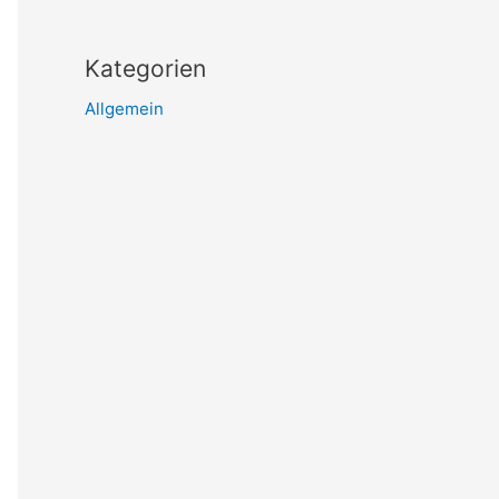
Kategorien
Allgemein