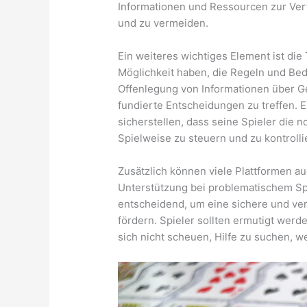
Informationen und Ressourcen zur Verf
und zu vermeiden.
Ein weiteres wichtiges Element ist die 
Möglichkeit haben, die Regeln und Bed
Offenlegung von Informationen über G
fundierte Entscheidungen zu treffen. 
sicherstellen, dass seine Spieler die 
Spielweise zu steuern und zu kontrolli
Zusätzlich können viele Plattformen au
Unterstützung bei problematischem Sp
entscheidend, um eine sichere und v
fördern. Spieler sollten ermutigt wer
sich nicht scheuen, Hilfe zu suchen, w