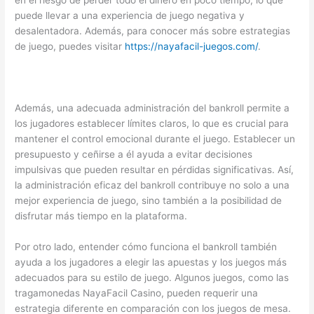
puede llevar a una experiencia de juego negativa y
desalentadora. Además, para conocer más sobre estrategias
de juego, puedes visitar
https://nayafacil-juegos.com/
.
Además, una adecuada administración del bankroll permite a
los jugadores establecer límites claros, lo que es crucial para
mantener el control emocional durante el juego. Establecer un
presupuesto y ceñirse a él ayuda a evitar decisiones
impulsivas que pueden resultar en pérdidas significativas. Así,
la administración eficaz del bankroll contribuye no solo a una
mejor experiencia de juego, sino también a la posibilidad de
disfrutar más tiempo en la plataforma.
Por otro lado, entender cómo funciona el bankroll también
ayuda a los jugadores a elegir las apuestas y los juegos más
adecuados para su estilo de juego. Algunos juegos, como las
tragamonedas NayaFacil Casino, pueden requerir una
estrategia diferente en comparación con los juegos de mesa.