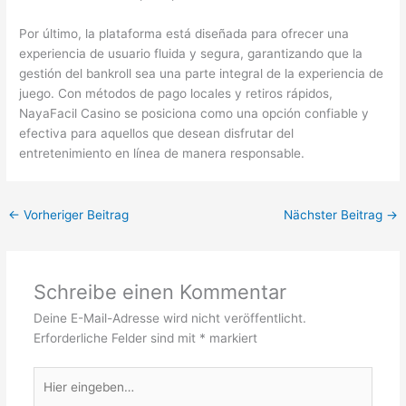
Por último, la plataforma está diseñada para ofrecer una
experiencia de usuario fluida y segura, garantizando que la
gestión del bankroll sea una parte integral de la experiencia de
juego. Con métodos de pago locales y retiros rápidos,
NayaFacil Casino se posiciona como una opción confiable y
efectiva para aquellos que desean disfrutar del
entretenimiento en línea de manera responsable.
←
Vorheriger Beitrag
Nächster Beitrag
→
Schreibe einen Kommentar
Deine E-Mail-Adresse wird nicht veröffentlicht.
Erforderliche Felder sind mit
*
markiert
Hier
eingeben…