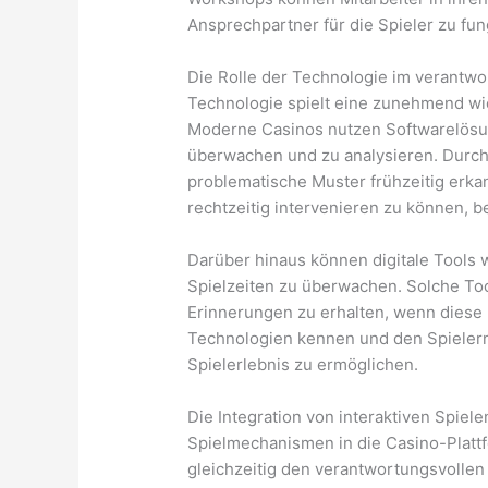
Ansprechpartner für die Spieler zu fun
Die Rolle der Technologie im verantw
Technologie spielt eine zunehmend wi
Moderne Casinos nutzen Softwarelösun
überwachen und zu analysieren. Durc
problematische Muster frühzeitig erka
rechtzeitig intervenieren zu können, b
Darüber hinaus können digitale Tools w
Spielzeiten zu überwachen. Solche Too
Erinnerungen zu erhalten, wenn diese ü
Technologien kennen und den Spielern 
Spielerlebnis zu ermöglichen.
Die Integration von interaktiven Spie
Spielmechanismen in die Casino-Platt
gleichzeitig den verantwortungsvollen