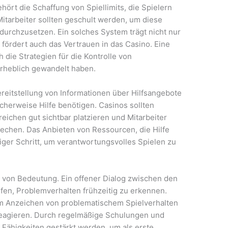
ört die Schaffung von Spiellimits, die Spielern
 Mitarbeiter sollten geschult werden, um diese
durchzusetzen. Ein solches System trägt nicht nur
n fördert auch das Vertrauen in das Casino. Eine
h die Strategien für die Kontrolle von
erheblich gewandelt haben.
Bereitstellung von Informationen über Hilfsangebote
icherweise Hilfe benötigen. Casinos sollten
reichen gut sichtbar platzieren und Mitarbeiter
rechen. Das Anbieten von Ressourcen, die Hilfe
tiger Schritt, um verantwortungsvolles Spielen zu
n von Bedeutung. Ein offener Dialog zwischen den
lfen, Problemverhalten frühzeitig zu erkennen.
um Anzeichen von problematischem Spielverhalten
reagieren. Durch regelmäßige Schulungen und
 Fähigkeiten gestärkt werden, um als erste