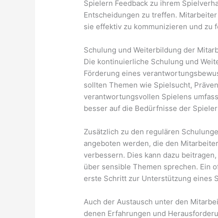
Spielern Feedback zu ihrem Spielverha
Entscheidungen zu treffen. Mitarbeiter
sie effektiv zu kommunizieren und zu f
Schulung und Weiterbildung der Mitarb
Die kontinuierliche Schulung und Weite
Förderung eines verantwortungsbewus
sollten Themen wie Spielsucht, Präve
verantwortungsvollen Spielens umfassen
besser auf die Bedürfnisse der Spiele
Zusätzlich zu den regulären Schulun
angeboten werden, die den Mitarbeiter
verbessern. Dies kann dazu beitragen, 
über sensible Themen sprechen. Ein o
erste Schritt zur Unterstützung eines S
Auch der Austausch unter den Mitarbeit
denen Erfahrungen und Herausforderun