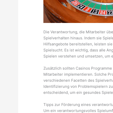
Die Verantwortung, die Mitarbeiter üb
Spielverhalten hinaus. Indem sie Spiel
Hilfsangebote bereitstellen, leisten si
Spielsucht. Es ist wichtig, dass alle A
Spielen verstehen und umsetzen, um ei
Zusätzlich sollten Casinos Programme 
Mitarbeiter implementieren. Solche Pr
verschiedenen Facetten des Spielverh
Identifizierung von Problemspielern zu
entscheidend, um ein gesundes Spiele
Tipps zur Förderung eines verantwor
Um ein verantwortungsvolles Spielumfel