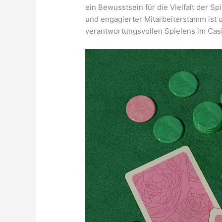
ein Bewusstsein für die Vielfalt der Sp
und engagierter Mitarbeiterstamm ist u
verantwortungsvollen Spielens im Casi