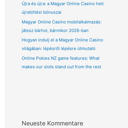
Újra és újra: a Magyar Online Casino heti
újratöltési bónuszai
Magyar Online Casino mobilalkalmazás:
játssz bárhol, bármikor 2026-ban
Hogyan indulj el a Magyar Online Casino
világában: lépésről lépésre útmutató
Online Pokies NZ game features: What
makes our slots stand out from the rest
Neueste Kommentare