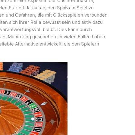
in zentraler Aspekt in der Casino-Industrie,
eler. Es zielt darauf ab, den Spaß am Spiel zu
iken und Gefahren, die mit Glücksspielen verbunden
lten sich ihrer Rolle bewusst sein und aktiv dazu
 verantwortungsvoll bleibt. Dies kann durch
ives Monitoring geschehen. In vielen Fällen haben
eliebte Alternative entwickelt, die den Spielern