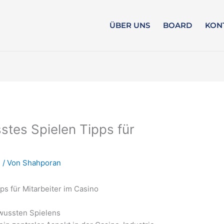
ÜBER UNS
BOARD
KON
tes Spielen Tipps für
n
/ Von
Shahporan
s für Mitarbeiter im Casino
wussten Spielens